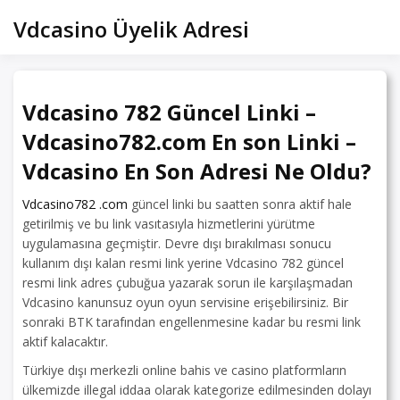
Skip
Vdcasino Üyelik Adresi
to
content
Vdcasino 782 Güncel Linki –
Vdcasino782.com En son Linki –
Vdcasino En Son Adresi Ne Oldu?
Vdcasino782 .com
güncel linki bu saatten sonra aktif hale
getirilmiş ve bu link vasıtasıyla hizmetlerini yürütme
uygulamasına geçmiştir. Devre dışı bırakılması sonucu
kullanım dışı kalan resmi link yerine Vdcasino 782 güncel
resmi link adres çubuğua yazarak sorun ile karşılaşmadan
Vdcasino kanunsuz oyun oyun servisine erişebilirsiniz. Bir
sonraki BTK tarafından engellenmesine kadar bu resmi link
aktif kalacaktır.
Türkiye dışı merkezli online bahis ve casino platformların
ülkemizde illegal iddaa olarak kategorize edilmesinden dolayı