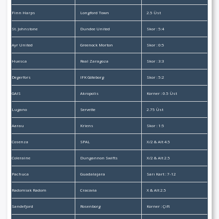
Finn Harps
Longford Town
2.5 Üst
St. Johnstone
Dundee United
Skor : 5:4
Ayr United
Greenock Morton
Skor : 0:5
Huesca
Real Zaragoza
Skor : 3:3
Degerfors
IFK Göteborg
Skor : 5:2
GAIS
Akropolis
Korner : 0.5 Üst
Lugano
Servette
2.75 Üst
Aarau
Kriens
Skor : 1:5
Cosenza
SPAL
X/2 & Alt 4.5
Coleraine
Dungannon Swifts
X/2 & Alt 2.5
Pachuca
Guadalajara
Sarı Kart : 7-12
Radomiak Radom
Cracovia
X & Alt 2.5
Sandefjord
Rosenborg
Korner : Çift