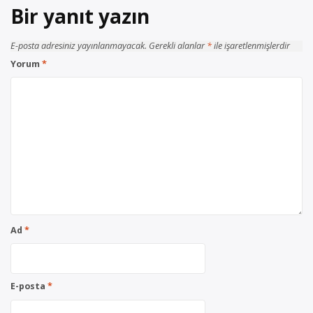
Bir yanıt yazın
E-posta adresiniz yayınlanmayacak.
Gerekli alanlar
*
ile işaretlenmişlerdir
Yorum
*
Ad
*
E-posta
*