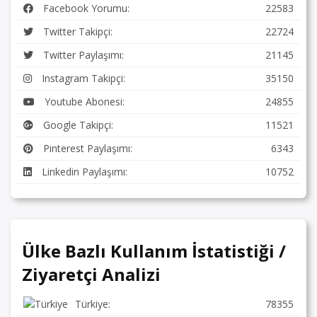
Facebook Yorumu:
22583
Twitter Takipçi:
22724
Twitter Paylaşımı:
21145
Instagram Takipçi:
35150
Youtube Abonesi:
24855
Google Takipçi:
11521
Pinterest Paylaşımı:
6343
Linkedin Paylaşımı:
10752
Ülke Bazlı Kullanım İstatistiği /
Ziyaretçi Analizi
Türkiye:
78355