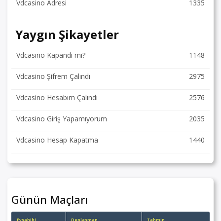
Vdcasino Adresi
1335
Yaygın Şikayetler
Vdcasino Kapandı mı?
1148
Vdcasino Şifrem Çalındı
2975
Vdcasino Hesabım Çalındı
2576
Vdcasino Giriş Yapamıyorum
2035
Vdcasino Hesap Kapatma
1440
Günün Maçları
Evsahibi
Deplasman
Tahmin