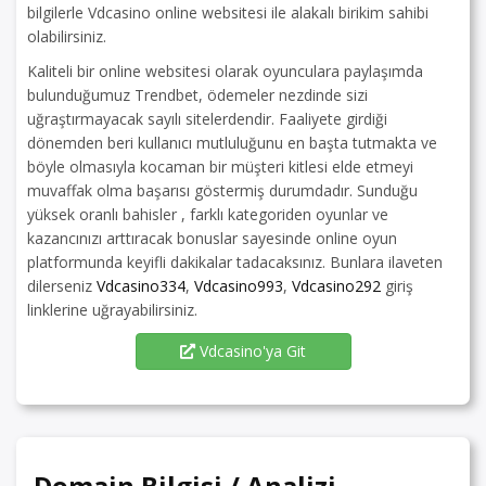
bilgilerle Vdcasino online websitesi ile alakalı birikim sahibi
olabilirsiniz.
Kaliteli bir online websitesi olarak oyunculara paylaşımda
bulunduğumuz Trendbet, ödemeler nezdinde sizi
uğraştırmayacak sayılı sitelerdendir. Faaliyete girdiği
dönemden beri kullanıcı mutluluğunu en başta tutmakta ve
böyle olmasıyla kocaman bir müşteri kitlesi elde etmeyi
muvaffak olma başarısı göstermiş durumdadır. Sunduğu
yüksek oranlı bahisler , farklı kategoriden oyunlar ve
kazancınızı arttıracak bonuslar sayesinde online oyun
platformunda keyifli dakikalar tadacaksınız. Bunlara ilaveten
dilerseniz
Vdcasino334
,
Vdcasino993
,
Vdcasino292
giriş
linklerine uğrayabilirsiniz.
Vdcasino'ya Git
Domain Bilgisi / Analizi