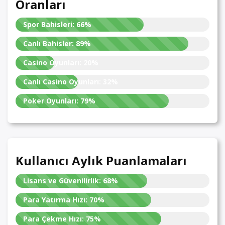
Oranları
Spor Bahisleri:
66%
Canlı Bahisler:
89%
Casino Oyunları:
20%
Canlı Casino Oyunları:
32%
Poker Oyunları:
79%
Kullanıcı Aylık Puanlamaları
Lisans ve Güvenilirlik:
68%
Para Yatırma Hızı:
70%
Para Çekme Hızı:
75%