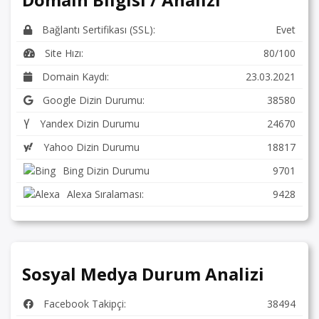
Bağlantı Sertifikası (SSL):
Evet
Site Hızı:
80/100
Domain Kaydı:
23.03.2021
Google Dizin Durumu:
38580
Yandex Dizin Durumu
24670
Yahoo Dizin Durumu
18817
Bing Dizin Durumu
9701
Alexa Sıralaması:
9428
Sosyal Medya Durum Analizi
Facebook Takipçi:
38494