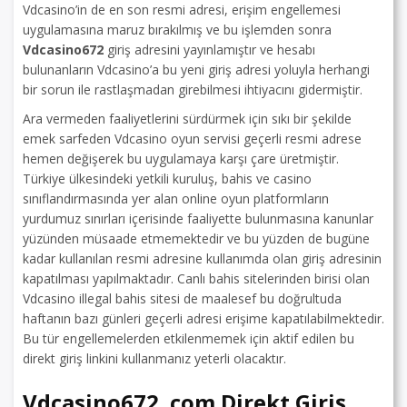
Vdcasino’in de en son resmi adresi, erişim engellemesi
uygulamasına maruz bırakılmış ve bu işlemden sonra
Vdcasino672
giriş adresini yayınlamıştır ve hesabı
bulunanların Vdcasino’a bu yeni giriş adresi yoluyla herhangi
bir sorun ile rastlaşmadan girebilmesi ihtiyacını gidermiştir.
Ara vermeden faaliyetlerini sürdürmek için sıkı bir şekilde
emek sarfeden Vdcasino oyun servisi geçerli resmi adrese
hemen değişerek bu uygulamaya karşı çare üretmiştir.
Türkiye ülkesindeki yetkili kuruluş, bahis ve casino
sınıflandırmasında yer alan online oyun platformların
yurdumuz sınırları içerisinde faaliyette bulunmasına kanunlar
yüzünden müsaade etmemektedir ve bu yüzden de bugüne
kadar kullanılan resmi adresine kullanımda olan giriş adresinin
kapatılması yapılmaktadır. Canlı bahis sitelerinden birisi olan
Vdcasino illegal bahis sitesi de maalesef bu doğrultuda
haftanın bazı günleri geçerli adresi erişime kapatılabilmektedir.
Bu tür engellemelerden etkilenmemek için aktif edilen bu
direkt giriş linkini kullanmanız yeterli olacaktır.
Vdcasino672 .com Direkt Giriş