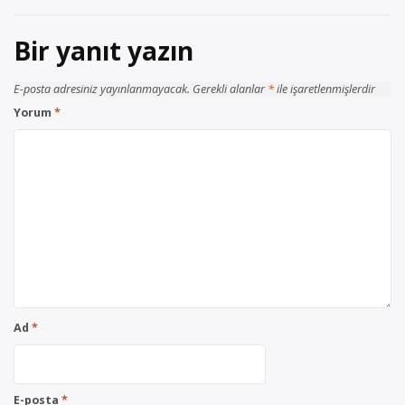
Bir yanıt yazın
E-posta adresiniz yayınlanmayacak.
Gerekli alanlar
*
ile işaretlenmişlerdir
Yorum
*
Ad
*
E-posta
*