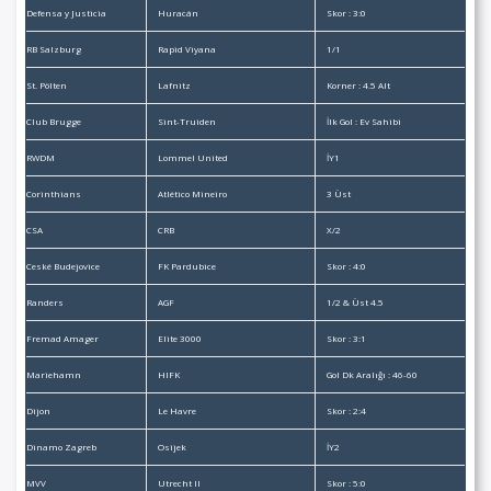
Defensa y Justicia
Huracán
Skor : 3:0
RB Salzburg
Rapid Viyana
1/1
St. Pölten
Lafnitz
Korner : 4.5 Alt
Club Brugge
Sint-Truiden
İlk Gol : Ev Sahibi
RWDM
Lommel United
İY1
Corinthians
Atlético Mineiro
3 Üst
CSA
CRB
X/2
Ceské Budejovice
FK Pardubice
Skor : 4:0
Randers
AGF
1/2 & Üst 4.5
Fremad Amager
Elite 3000
Skor : 3:1
Mariehamn
HIFK
Gol Dk Aralığı : 46-60
Dijon
Le Havre
Skor : 2:4
Dinamo Zagreb
Osijek
İY2
MVV
Utrecht II
Skor : 5:0