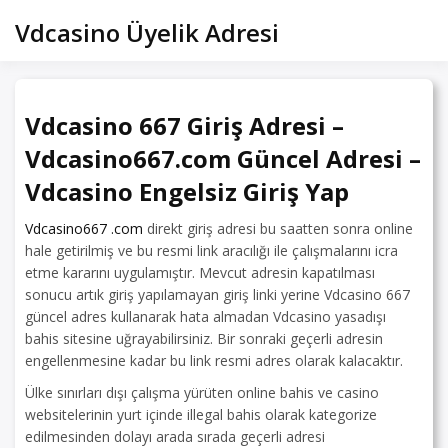
Skip
Vdcasino Üyelik Adresi
to
content
Vdcasino 667 Giriş Adresi –
Vdcasino667.com Güncel Adresi –
Vdcasino Engelsiz Giriş Yap
Vdcasino667 .com
direkt giriş adresi bu saatten sonra online
hale getirilmiş ve bu resmi link aracılığı ile çalışmalarını icra
etme kararını uygulamıştır. Mevcut adresin kapatılması
sonucu artık giriş yapılamayan giriş linki yerine Vdcasino 667
güncel adres kullanarak hata almadan Vdcasino yasadışı
bahis sitesine uğrayabilirsiniz. Bir sonraki geçerli adresin
engellenmesine kadar bu link resmi adres olarak kalacaktır.
Ülke sınırları dışı çalışma yürüten online bahis ve casino
websitelerinin yurt içinde illegal bahis olarak kategorize
edilmesinden dolayı arada sırada geçerli adresi