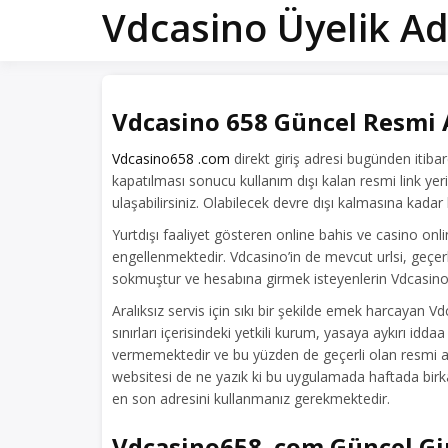
Skip
Vdcasino Üyelik Ad
to
content
Vdcasino 658 Güncel Resmi A
Vdcasino658 .com
direkt giriş adresi bugünden itiba
kapatılması sonucu kullanım dışı kalan resmi link y
ulaşabilirsiniz. Olabilecek devre dışı kalmasına kadar b
Yurtdışı faaliyet gösteren online bahis ve casino onl
engellenmektedir. Vdcasino’in de mevcut urlsi, geçe
sokmuştur ve hesabına girmek isteyenlerin Vdcasino’a
Aralıksız servis için sıkı bir şekilde emek harcayan 
sınırları içerisindeki yetkili kurum, yasaya aykırı id
vermemektedir ve bu yüzden de geçerli olan resmi adr
websitesi de ne yazık ki bu uygulamada haftada birk
en son adresini kullanmanız gerekmektedir.
Vdcasino658 .com Güncel Giri