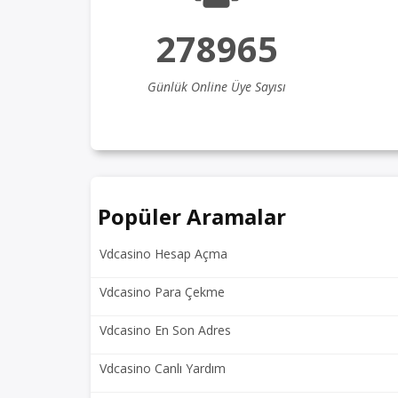
278965
Günlük Online Üye Sayısı
Popüler Aramalar
Vdcasino Hesap Açma
Vdcasino Para Çekme
Vdcasino En Son Adres
Vdcasino Canlı Yardım