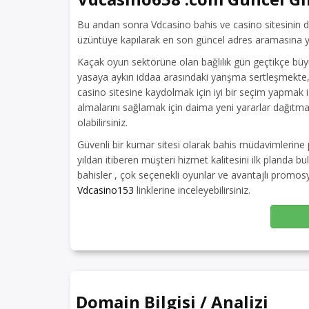
Bu andan sonra Vdcasino bahis ve casino sitesinin di
üzüntüye kapılarak en son güncel adres aramasına 
Kaçak oyun sektörüne olan bağlılık gün geçtikçe büyü
yasaya aykırı iddaa arasındaki yarışma sertleşmekte,
casino sitesine kaydolmak için iyi bir seçim yapmak 
almalarını sağlamak için daima yeni yararlar dağıtmak
olabilirsiniz.
Güvenli bir kumar sitesi olarak bahis müdavimlerin
yıldan itiberen müşteri hizmet kalitesini ilk planda
bahisler , çok seçenekli oyunlar ve avantajlı promos
Vdcasino153
linklerine inceleyebilirsiniz.
Domain Bilgisi / Analizi