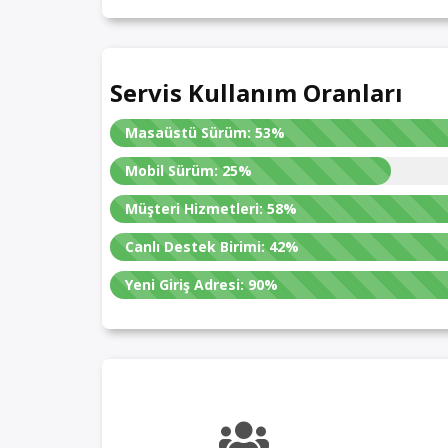
Servis Kullanım Oranları
Masaüstü Sürüm:
53%
Mobil Sürüm:
25%
Müşteri Hizmetleri:
58%
Canlı Destek Birimi:
42%
Yeni Giriş Adresi:
90%