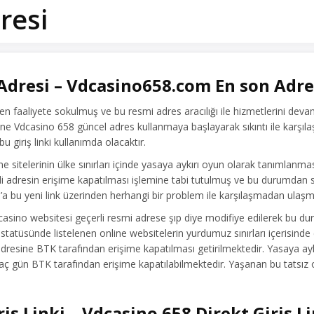
resi
dresi – Vdcasino658.com En son Adres
ren faaliyete sokulmuş ve bu resmi adres aracılığı ile hizmetlerini dev
erine Vdcasino 658 güncel adres kullanmaya başlayarak sıkıntı ile kar
u giriş linki kullanımda olacaktır.
ine sitelerinin ülke sınırları içinde yasaya aykırı oyun olarak tanımlan
rli adresin erişime kapatılması işlemine tabi tutulmuş ve bu durumdan
 bu yeni link üzerinden herhangi bir problem ile karşılaşmadan ulaşmas
Vdcasino websitesi geçerli resmi adrese şıp diye modifiye edilerek bu 
daa statüsünde listelenen online websitelerin yurdumuz sınırları içerisin
esine BTK tarafından erişime kapatılması getirilmektedir. Yasaya aykı
aç gün BTK tarafından erişime kapatılabilmektedir. Yaşanan bu tatsız 
ş Linki – Vdcasino 658 Direkt Giriş Li