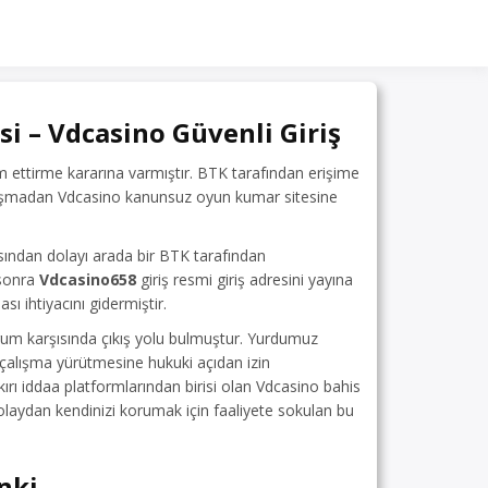
i – Vdcasino Güvenli Giriş
am ettirme kararına varmıştır. BTK tarafından erişime
şılaşmadan Vdcasino kanunsuz oyun kumar sitesine
masından dolayı arada bir BTK tarafından
 sonra
Vdcasino658
giriş resmi giriş adresini yayına
ı ihtiyacını gidermiştir.
durum karşısında çıkış yolu bulmuştur. Yurdumuz
de çalışma yürütmesine hukuki açıdan izin
rı iddaa platformlarından birisi olan Vdcasino bahis
olaydan kendinizi korumak için faaliyete sokulan bu
nki