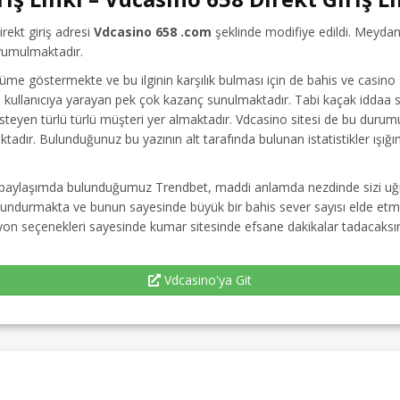
rekt giriş adresi
Vdcasino 658 .com
şeklinde modifiye edildi. Meydan
yumulmaktadır.
me göstermekte ve bu ilginin karşılık bulması için de bahis ve casino 
 kullanıcıya yarayan pek çok kazanç sunulmaktadır. Tabi kaçak iddaa s
isteyen türlü türlü müşteri yer almaktadır. Vdcasino sitesi de bu durum
tadır. Bulunduğunuz bu yazının alt tarafında bulunan istatistikler ışığ
e paylaşımda bulunduğumuz Trendbet, maddi anlamda nezdinde sizi uğra
 bulundurmakta ve bunun sayesinde büyük bir bahis sever sayısı elde etm
yon seçenekleri sayesinde kumar sitesinde efsane dakikalar tadacaksını
Vdcasino'ya Git