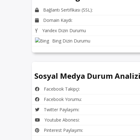
Bağlantı Sertifikası (SSL):
Domain Kaydı:
Yandex Dizin Durumu
Bing Dizin Durumu
Sosyal Medya Durum Analiz
Facebook Takipçi:
Facebook Yorumu:
Twitter Paylaşımı:
Youtube Abonesi:
Pinterest Paylaşımı: