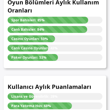
Oyun Bölümleri Aylık Kullanım
Oranları
Spor Bahisleri:
85%
Canlı Bahisler:
84%
Casino Oyunları:
50%
Canlı Casino Oyunları:
43%
Poker Oyunları:
53%
Kullanıcı Aylık Puanlamaları
Lisans ve Güvenilirlik:
28%
Para Yatırma Hızı:
68%