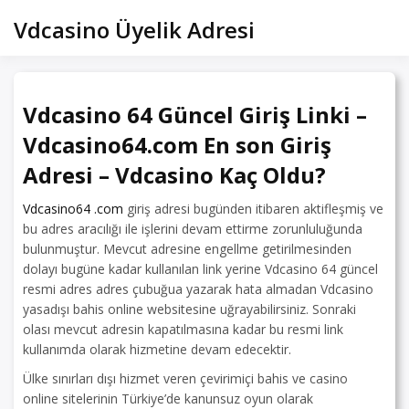
Skip
Vdcasino Üyelik Adresi
to
content
Vdcasino 64 Güncel Giriş Linki –
Vdcasino64.com En son Giriş
Adresi – Vdcasino Kaç Oldu?
Vdcasino64 .com
giriş adresi bugünden itibaren aktifleşmiş ve
bu adres aracılığı ile işlerini devam ettirme zorunluluğunda
bulunmuştur. Mevcut adresine engellme getirilmesinden
dolayı bugüne kadar kullanılan link yerine Vdcasino 64 güncel
resmi adres adres çubuğua yazarak hata almadan Vdcasino
yasadışı bahis online websitesine uğrayabilirsiniz. Sonraki
olası mevcut adresin kapatılmasına kadar bu resmi link
kullanımda olarak hizmetine devam edecektir.
Ülke sınırları dışı hizmet veren çevirimiçi bahis ve casino
online sitelerinin Türkiye’de kanunsuz oyun olarak