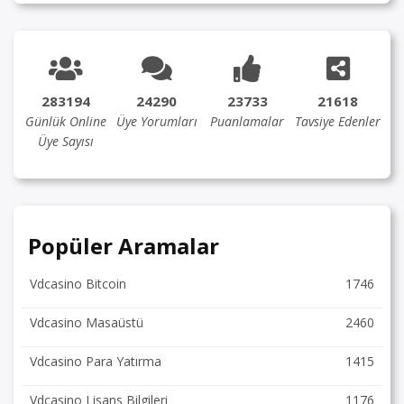
283194
24290
23733
21618
Günlük Online
Üye Yorumları
Puanlamalar
Tavsiye Edenler
Üye Sayısı
Popüler Aramalar
Vdcasino Bitcoin
1746
Vdcasino Masaüstü
2460
Vdcasino Para Yatırma
1415
Vdcasino Lisans Bilgileri
1176