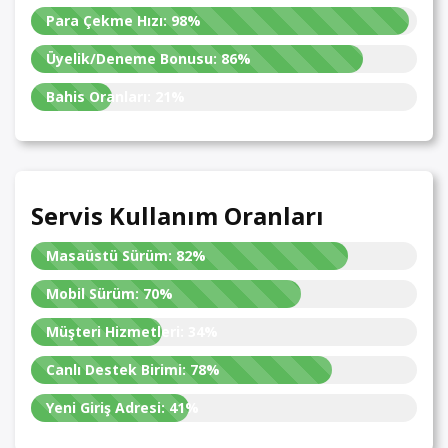
Para Çekme Hızı:
98%
Üyelik/Deneme Bonusu:
86%
Bahis Oranları:
21%
Servis Kullanım Oranları
Masaüstü Sürüm:
82%
Mobil Sürüm:
70%
Müşteri Hizmetleri:
34%
Canlı Destek Birimi:
78%
Yeni Giriş Adresi:
41%