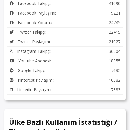
Facebook Takipçi:
41090
Facebook Paylaşımı:
19221
Facebook Yorumu:
24745
Twitter Takipçi:
22415
Twitter Paylaşımı:
21027
Instagram Takipçi:
36204
Youtube Abonesi:
18355
Google Takipçi:
7632
Pinterest Paylaşımı:
10382
Linkedin Paylaşımı:
7383
Ülke Bazlı Kullanım İstatistiği /