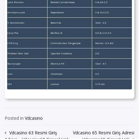
Lech Poznan
Raków Czestochowa
X & Alt 2.5
Kristiansund
Mjøndalen
X & Üst 2.5
V. Guimaraes
Boavista
Skor : 2:2
Casa Pia
Benfica-B
X/2 & Üst 2.5
CFR Cluj
ChHindistan Târgovişte
Korner : 0.5 Alt
Proleter Novi Sad
Spartak Subotica
2/2
Bursaspor
Manisa FK
Skor : 4:1
Lviv
Shakhtar
X/1
OFI
Lamia
3.75 Alt
Posted in
Vdcasino
Yazı
Vdcasino 63 Resmi Giriş
Vdcasino 65 Resmi Giriş Adresi