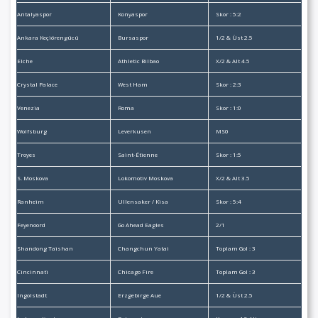
Antalyaspor
Konyaspor
Skor : 5:2
Ankara Keçiörengücü
Bursaspor
1/2 & Üst 2.5
Elche
Athletic Bilbao
X/2 & Alt 4.5
Crystal Palace
West Ham
Skor : 2:3
Venezia
Roma
Skor : 1:0
Wolfsburg
Leverkusen
MS0
Troyes
Saint-Étienne
Skor : 1:5
S. Moskova
Lokomotiv Moskova
X/2 & Alt 3.5
Ranheim
Ullensaker / Kisa
Skor : 5:4
Feyenoord
Go Ahead Eagles
2/1
Shandong Taishan
Changchun Yatai
Toplam Gol : 3
Cincinnati
Chicago Fire
Toplam Gol : 3
Ingolstadt
Erzgebirge Aue
1/2 & Üst 2.5