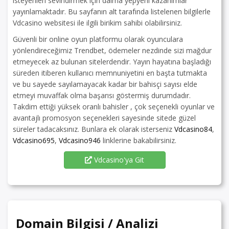
isteyenleri sevindirmek için daima yepyeni kazanımlar
yayınlamaktadır. Bu sayfanın alt tarafında listelenen bilgilerle
Vdcasino websitesi ile ilgili birikim sahibi olabilirsiniz.
Güvenli bir online oyun platformu olarak oyunculara
yönlendireceğimiz Trendbet, ödemeler nezdinde sizi mağdur
etmeyecek az bulunan sitelerdendir. Yayın hayatına başladığı
süreden itiberen kullanıcı memnuniyetini en başta tutmakta
ve bu sayede sayılamayacak kadar bir bahisçi sayısı elde
etmeyi muvaffak olma başarısı göstermiş durumdadır.
Takdim ettiği yüksek oranlı bahisler , çok seçenekli oyunlar ve
avantajlı promosyon seçenekleri sayesinde sitede güzel
süreler tadacaksınız. Bunlara ek olarak isterseniz
Vdcasino84
,
Vdcasino695
,
Vdcasino946
linklerine bakabilirsiniz.
Vdcasino'ya Git
Domain Bilgisi / Analizi