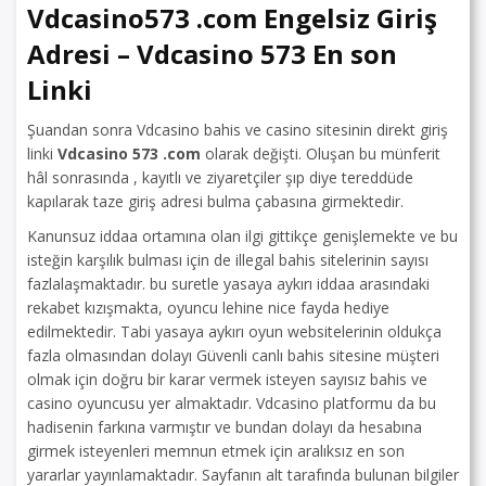
Vdcasino573 .com Engelsiz Giriş
Adresi – Vdcasino 573 En son
Linki
Şuandan sonra Vdcasino bahis ve casino sitesinin direkt giriş
linki
Vdcasino 573 .com
olarak değişti. Oluşan bu münferit
hâl sonrasında , kayıtlı ve ziyaretçiler şıp diye tereddüde
kapılarak taze giriş adresi bulma çabasına girmektedir.
Kanunsuz iddaa ortamına olan ilgi gittikçe genişlemekte ve bu
isteğin karşılık bulması için de illegal bahis sitelerinin sayısı
fazlalaşmaktadır. bu suretle yasaya aykırı iddaa arasındaki
rekabet kızışmakta, oyuncu lehine nice fayda hediye
edilmektedir. Tabi yasaya aykırı oyun websitelerinin oldukça
fazla olmasından dolayı Güvenli canlı bahis sitesine müşteri
olmak için doğru bir karar vermek isteyen sayısız bahis ve
casino oyuncusu yer almaktadır. Vdcasino platformu da bu
hadisenin farkına varmıştır ve bundan dolayı da hesabına
girmek isteyenleri memnun etmek için aralıksız en son
yararlar yayınlamaktadır. Sayfanın alt tarafında bulunan bilgiler