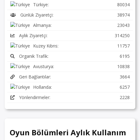
Türkiye:
80034
Günlük Ziyaretçi:
38974
Almanya:
23043
Aylık Ziyaretçi:
314250
Kuzey Kıbrıs:
11757
Organik Trafik:
6195
Avusturya:
10838
Geri Bağlantılar:
3664
Hollanda:
6257
Yönlendirmeler:
2228
Oyun Bölümleri Aylık Kullanım