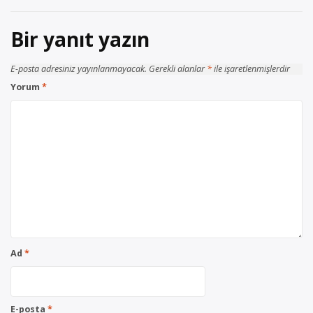
Bir yanıt yazın
E-posta adresiniz yayınlanmayacak.
Gerekli alanlar
*
ile işaretlenmişlerdir
Yorum
*
Ad
*
E-posta
*