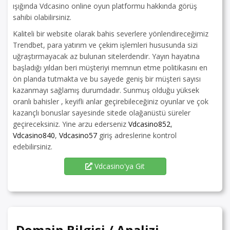
ışığında Vdcasino online oyun platformu hakkında görüş
sahibi olabilirsiniz.
Kaliteli bir website olarak bahis severlere yönlendireceğimiz
Trendbet, para yatırım ve çekim işlemleri hususunda sizi
uğraştırmayacak az bulunan sitelerdendir. Yayın hayatına
başladığı yıldan beri müşteriyi memnun etme politikasını en
ön planda tutmakta ve bu sayede geniş bir müşteri sayısı
kazanmayı sağlamış durumdadır. Sunmuş olduğu yüksek
oranlı bahisler , keyifli anlar geçirebileceğiniz oyunlar ve çok
kazançlı bonuslar sayesinde sitede olağanüstü süreler
geçireceksiniz. Yine arzu ederseniz
Vdcasino852
,
Vdcasino840
,
Vdcasino57
giriş adreslerine kontrol
edebilirsiniz.
Vdcasino'ya Git
Domain Bilgisi / Analizi