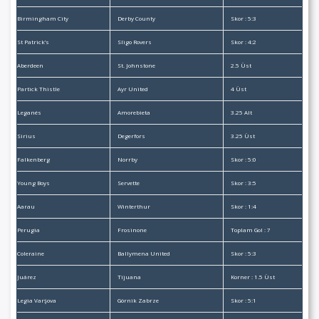
Birmingham City
Derby County
Skor : 5:3
St Patrick’s
Sligo Rovers
Skor : 4:2
Aberdeen
St. Johnstone
2.5 Üst
Partick Thistle
Ayr United
4 Üst
Leganés
Amorebieta
3.25 Alt
Sirius
Degerfors
3.25 Üst
Falkenberg
Norrby
Skor : 5:0
Young Boys
Servette
Skor : 3:5
Aarau
Winterthur
Skor : 1:4
Perugia
Frosinone
Toplam Gol : 7
Coleraine
Ballymena United
Skor : 5:3
Juárez
Tijuana
Korner : 1.5 Üst
Legia Varşova
Górnik Zabrze
Skor : 5:1