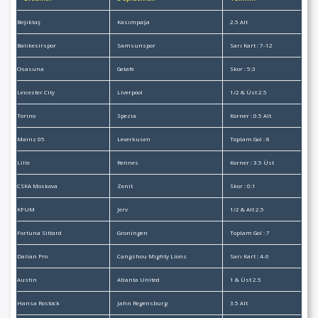
Beşiktaş
Kasımpaşa
2.5 Alt
Balıkesirspor
Samsunspor
Sarı Kart : 7-12
Osasuna
Getafe
Skor : 5:3
Leicester City
Liverpool
1/2 & Üst 2.5
Torino
Spezia
Korner : 0.5 Alt
Mainz 05
Leverkusen
Toplam Gol : 8
Lille
Rennes
Korner : 3.5 Üst
CSKA Moskova
Zenit
Skor : 0:1
KFUM
Jerv
1/2 & Alt 2.5
Fortuna Sittard
Groningen
Toplam Gol : 7
Dalian Pro
Cangzhou Mighty Lions
Sarı Kart : 4-6
Austin
Atlanta United
1 & Üst 2.5
Hansa Rostock
Jahn Regensburg
3.5 Alt