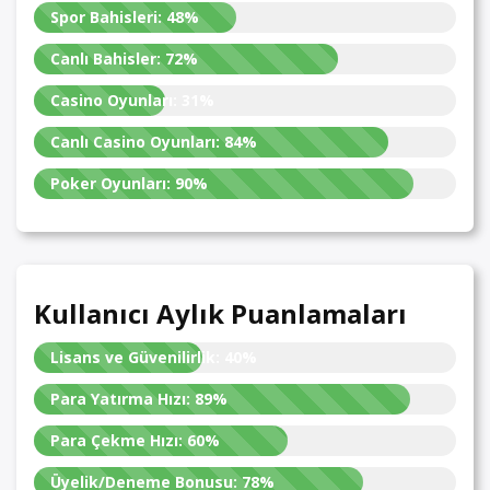
Spor Bahisleri:
48%
Canlı Bahisler:
72%
Casino Oyunları:
31%
Canlı Casino Oyunları:
84%
Poker Oyunları:
90%
Kullanıcı Aylık Puanlamaları
Lisans ve Güvenilirlik:
40%
Para Yatırma Hızı:
89%
Para Çekme Hızı:
60%
Üyelik/Deneme Bonusu:
78%