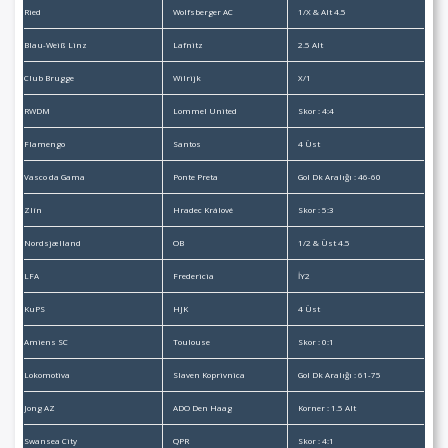
Ried
Wolfsberger AC
1/X & Alt 4.5
Blau-Weiß Linz
Lafnitz
2.5 Alt
Club Brugge
Wilrijk
X/1
RWDM
Lommel United
Skor : 4:4
Flamengo
Santos
4 Üst
Vasco da Gama
Ponte Preta
Gol Dk Aralığı : 46-60
Zlín
Hradec Králové
Skor : 5:3
Nordsjælland
OB
1/2 & Üst 4.5
LFA
Fredericia
İY2
KuPS
HJK
4 Üst
Amiens SC
Toulouse
Skor : 0:1
Lokomotiva
Slaven Koprivnica
Gol Dk Aralığı : 61-75
Jong AZ
ADO Den Haag
Korner : 1.5 Alt
Swansea City
QPR
Skor : 4:1