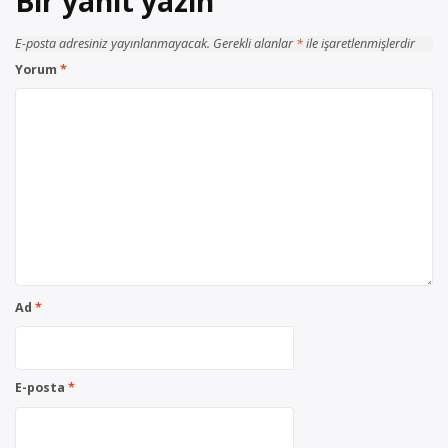
Bir yanıt yazın
E-posta adresiniz yayınlanmayacak.
Gerekli alanlar
*
ile işaretlenmişlerdir
Yorum
*
Ad
*
E-posta
*