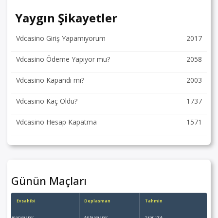
Yaygın Şikayetler
Vdcasino Giriş Yapamıyorum
2017
Vdcasino Ödeme Yapıyor mu?
2058
Vdcasino Kapandı mı?
2003
Vdcasino Kaç Oldu?
1737
Vdcasino Hesap Kapatma
1571
Günün Maçları
Evsahibi
Deplasman
Tahmin
Alanyaspor
Antalyaspor
Skor : 0:4