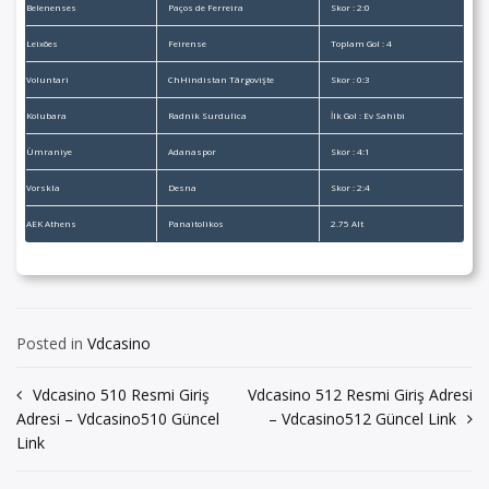
Belenenses
Paços de Ferreira
Skor : 2:0
Leixões
Feirense
Toplam Gol : 4
Voluntari
ChHindistan Târgovişte
Skor : 0:3
Kolubara
Radnik Surdulica
İlk Gol : Ev Sahibi
Ümraniye
Adanaspor
Skor : 4:1
Vorskla
Desna
Skor : 2:4
AEK Athens
Panaitolikos
2.75 Alt
Posted in
Vdcasino
Yazı
Vdcasino 510 Resmi Giriş
Vdcasino 512 Resmi Giriş Adresi
Adresi – Vdcasino510 Güncel
– Vdcasino512 Güncel Link
gezinmesi
Link