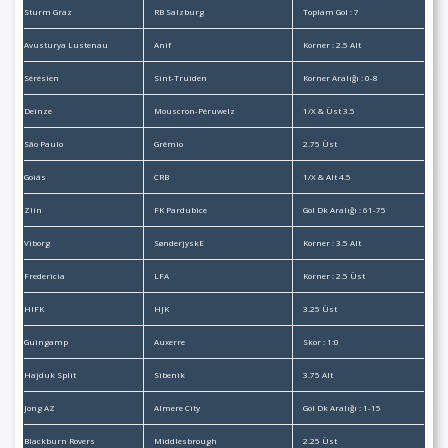
Sturm Graz
RB Salzburg
Toplam Gol : 7
Avusturya Lustenau
Anif
Korner : 2.5 Alt
Sérésien
Sint-Truiden
Korner Aralığı : 0-8
Deinze
Mouscron-Péruwelz
1/X & Üst 3.5
São Paulo
Grêmio
2.75 Üst
Goiás
CRB
1/X & Alt 4.5
Zlín
FK Pardubice
Gol Dk Aralığı : 61-75
Viborg
SønderjyskE
Korner : 3.5 Alt
Fredericia
LFA
Korner : 2.5 Üst
HIFK
HJK
3.25 Üst
Guingamp
Auxerre
Skor : 1:0
Hajduk Split
Sibenik
3.75 Alt
Jong AZ
Almere City
Gol Dk Aralığı : 1-15
Blackburn Rovers
Middlesbrough
2.25 Üst