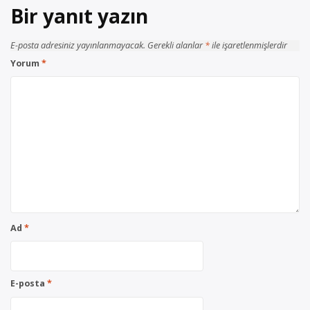
Bir yanıt yazın
E-posta adresiniz yayınlanmayacak.
Gerekli alanlar
*
ile işaretlenmişlerdir
Yorum
*
Ad
*
E-posta
*