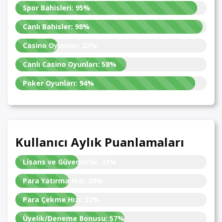
Spor Bahisleri:
95%
Canlı Bahisler:
98%
Casino Oyunları:
22%
Canlı Casino Oyunları:
58%
Poker Oyunları:
94%
Kullanıcı Aylık Puanlamaları
Lisans ve Güvenilirlik:
33%
Para Yatırma Hızı:
28%
Para Çekme Hızı:
32%
Üyelik/Deneme Bonusu:
57%