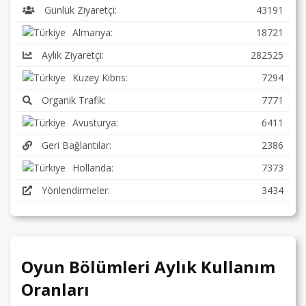
Günlük Ziyaretçi:
43191
Almanya:
18721
Aylık Ziyaretçi:
282525
Kuzey Kıbrıs:
7294
Organik Trafik:
7771
Avusturya:
6411
Geri Bağlantılar:
2386
Hollanda:
7373
Yönlendirmeler:
3434
Oyun Bölümleri Aylık Kullanım
Oranları