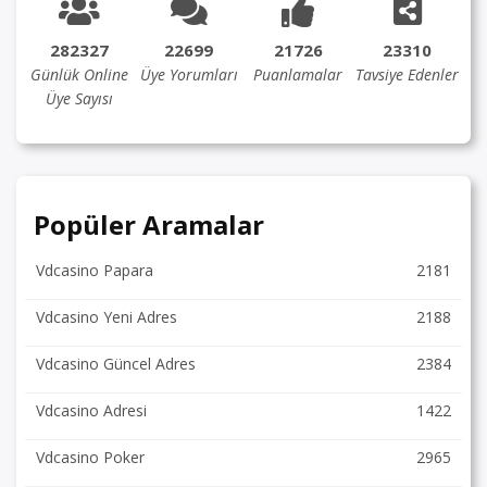
282327
22699
21726
23310
Günlük Online
Üye Yorumları
Puanlamalar
Tavsiye Edenler
Üye Sayısı
Popüler Aramalar
Vdcasino Papara
2181
Vdcasino Yeni Adres
2188
Vdcasino Güncel Adres
2384
Vdcasino Adresi
1422
Vdcasino Poker
2965