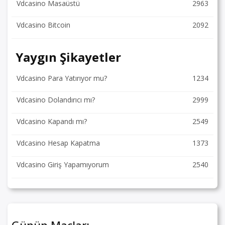
Vdcasino Masaüstü
2963
Vdcasino Bitcoin
2092
Yaygın Şikayetler
Vdcasino Para Yatırıyor mu?
1234
Vdcasino Dolandırıcı mı?
2999
Vdcasino Kapandı mı?
2549
Vdcasino Hesap Kapatma
1373
Vdcasino Giriş Yapamıyorum
2540