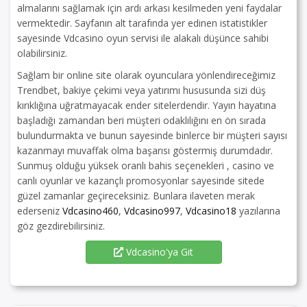
almalarını sağlamak için ardı arkası kesilmeden yeni faydalar
vermektedir. Sayfanın alt tarafında yer edinen istatistikler
sayesinde Vdcasino oyun servisi ile alakalı düşünce sahibi
olabilirsiniz.
Sağlam bir online site olarak oyunculara yönlendireceğimiz
Trendbet, bakiye çekimi veya yatırımı hususunda sizi düş
kırıklığına uğratmayacak ender sitelerdendir. Yayın hayatına
başladığı zamandan beri müşteri odaklılığını en ön sırada
bulundurmakta ve bunun sayesinde binlerce bir müşteri sayısı
kazanmayı muvaffak olma başarısı göstermiş durumdadır.
Sunmuş olduğu yüksek oranlı bahis seçenekleri , casino ve
canlı oyunlar ve kazançlı promosyonlar sayesinde sitede
güzel zamanlar geçireceksiniz. Bunlara ilaveten merak
ederseniz
Vdcasino460
,
Vdcasino997
,
Vdcasino18
yazılarına
göz gezdirebilirsiniz.
Vdcasino'ya Git