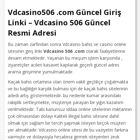
Vdcasino506 .com Güncel Giriş
Linki – Vdcasino 506 Güncel
Resmi Adresi
Bu zaman zarfından sonra Vdcasino bahis ve casino online
sitesinin giriş linki
Vdcasino 506 .com
olarak faaliyetlerine
devam etmektedir. Yaşanan bu meşum işlem karşısında ,
ziyaretçiler acilen kasavet kapılarak geçerli güncel adres
arama girişimine yumulmaktadır.
Kaçak bahis ortamına olan önem vakit geçtikçe çoğalmakta
ve bu bağlılığın karşılık bulması için de kaçak bahis sitelerinin
adedi artış göstermektedir. bu nedenle kumar arasındaki
rakiplik sertleşmekte, müşteriye yarayan bir yığın kazanım
verilmektedir. Tabi kanunsuz iddaa online sitelerinin miktarının
çok olmasından dolayı Kaliteli illegal bahis sitesine dahil
olmak için sağlam bir tercih yapmak isteyen birçok müşteri
yer almaktadır. Vdcasino online sitesi de bu vaziyetin farkına
varmıştır ve dolayısıyla hesabına girmek isteyenleri zevk