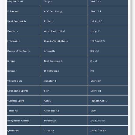
Hajduk Split
Osijek
Skor : 5:4
Volendam
ADO Den Haag
Skor : 2:1
West Bromwich
Fulham
1 & Alt 2.5
Dundalk
Waterford United
1 veya 2
Hibernian
Heart of Midlothian
1/2 & Alt 2.5
Queen of the South
Arbroath
3.5 Üst
Girona
Real Sociedad II
2 Üst
Kalmar
IFK Göteborg
İY0
Västerås SK
Vasalund
Skor : 5:4
Lausanne Sports
Sion
Skor : 5:1
Yverdon Sport
Aarau
Toplam Gol : 9
Ternana
Alessandria
MS0
Ballymena United
Portadown
X/2 & Alt 4.5
Querétaro
Tijuana
X/2 & Üst 2.5