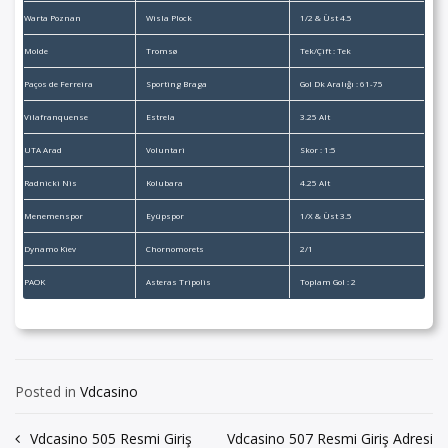
Warta Poznan
Wisla Plock
1/2 & Üst 4.5
Molde
Tromsø
Tek/Çift : Tek
Paços de Ferreira
Sporting Braga
Gol Dk Aralığı : 61-75
Vilafranquense
Estrela
3.25 Alt
UTA Arad
Voluntari
Skor : 1:5
Radnicki Nis
Kolubara
4.25 Alt
Menemenspor
Eyüpspor
1/X & Üst 3.5
Dynamo Kiev
Chornomorets
2/1
PAOK
Asteras Tripolis
Toplam Gol : 2
Posted in
Vdcasino
Yazı
Vdcasino 505 Resmi Giriş
Vdcasino 507 Resmi Giriş Adresi