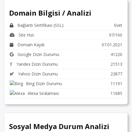
Domain Bilgisi / Analizi
Bağlantı Sertifikası (SSL):
Evet
Site Hızı:
97/100
Domain Kaydı:
07.01.2021
Google Dizin Durumu:
41220
Yandex Dizin Durumu
21513
Yahoo Dizin Durumu
23877
Bing Dizin Durumu
11191
Alexa Sıralaması:
11685
Sosyal Medya Durum Analizi