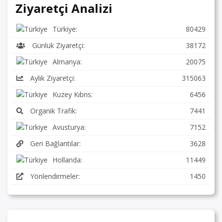
Ziyaretçi Analizi
Türkiye:
80429
Günlük Ziyaretçi:
38172
Almanya:
20075
Aylık Ziyaretçi:
315063
Kuzey Kıbrıs:
6456
Organik Trafik:
7441
Avusturya:
7152
Geri Bağlantılar:
3628
Hollanda:
11449
Yönlendirmeler:
1450