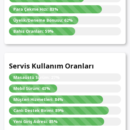
Para Çekme Hızı:
83%
Üyelik/Deneme Bonusu:
62%
Bahis Oranları:
59%
Servis Kullanım Oranları
Masaüstü Sürüm:
27%
Mobil Sürüm:
43%
Müşteri Hizmetleri:
84%
Canlı Destek Birimi:
89%
Yeni Giriş Adresi:
85%