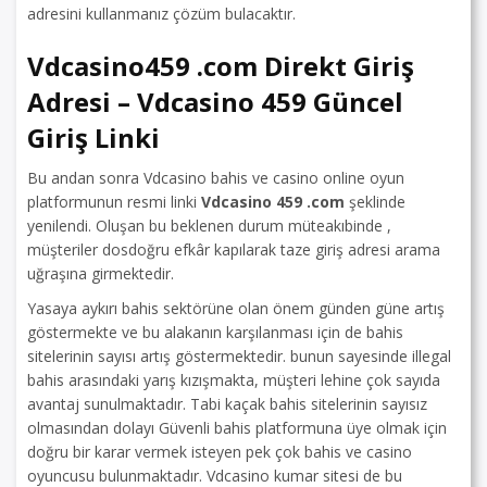
adresini kullanmanız çözüm bulacaktır.
Vdcasino459 .com Direkt Giriş
Adresi – Vdcasino 459 Güncel
Giriş Linki
Bu andan sonra Vdcasino bahis ve casino online oyun
platformunun resmi linki
Vdcasino 459 .com
şeklinde
yenilendi. Oluşan bu beklenen durum müteakıbinde ,
müşteriler dosdoğru efkâr kapılarak taze giriş adresi arama
uğraşına girmektedir.
Yasaya aykırı bahis sektörüne olan önem günden güne artış
göstermekte ve bu alakanın karşılanması için de bahis
sitelerinin sayısı artış göstermektedir. bunun sayesinde illegal
bahis arasındaki yarış kızışmakta, müşteri lehine çok sayıda
avantaj sunulmaktadır. Tabi kaçak bahis sitelerinin sayısız
olmasından dolayı Güvenli bahis platformuna üye olmak için
doğru bir karar vermek isteyen pek çok bahis ve casino
oyuncusu bulunmaktadır. Vdcasino kumar sitesi de bu