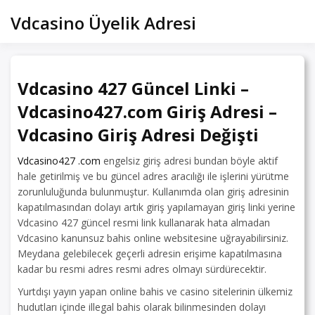
Skip
Vdcasino Üyelik Adresi
to
content
Vdcasino 427 Güncel Linki –
Vdcasino427.com Giriş Adresi –
Vdcasino Giriş Adresi Değişti
Vdcasino427 .com
engelsiz giriş adresi bundan böyle aktif
hale getirilmiş ve bu güncel adres aracılığı ile işlerini yürütme
zorunluluğunda bulunmuştur. Kullanımda olan giriş adresinin
kapatılmasından dolayı artık giriş yapılamayan giriş linki yerine
Vdcasino 427 güncel resmi link kullanarak hata almadan
Vdcasino kanunsuz bahis online websitesine uğrayabilirsiniz.
Meydana gelebilecek geçerli adresin erişime kapatılmasına
kadar bu resmi adres resmi adres olmayı sürdürecektir.
Yurtdışı yayın yapan online bahis ve casino sitelerinin ülkemiz
hudutları içinde illegal bahis olarak bilinmesinden dolayı