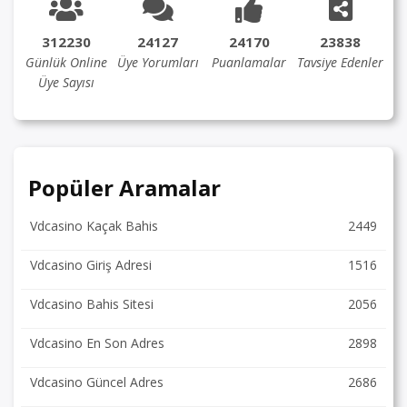
312230
24127
24170
23838
Günlük Online
Üye Yorumları
Puanlamalar
Tavsiye Edenler
Üye Sayısı
Popüler Aramalar
Vdcasino Kaçak Bahis
2449
Vdcasino Giriş Adresi
1516
Vdcasino Bahis Sitesi
2056
Vdcasino En Son Adres
2898
Vdcasino Güncel Adres
2686