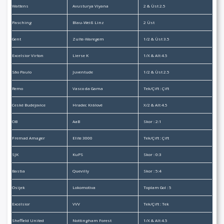
Wattens
Avusturya Viyana
2 & Üst 2.5
Pasching
Blau-Weiß Linz
2 Üst
Gent
Zulte-Waregem
1/2 & Üst 3.5
Excelsior Virton
Lierse K
1/X & Alt 4.5
São Paulo
Juventude
1/2 & Üst 2.5
Remo
Vasco da Gama
Tek/Çift : Çift
Ceské Budejovice
Hradec Králové
X/2 & Alt 4.5
OB
AaB
Skor : 2:1
Fremad Amager
Elite 3000
Tek/Çift : Çift
SJK
KuPS
Skor : 0:3
Bastia
Quevilly
Skor : 5:4
Osijek
Lokomotiva
Toplam Gol : 5
Excelsior
VVV
Tek/Çift : Tek
Sheffield United
Nottingham Forest
1/X & Alt 4.5