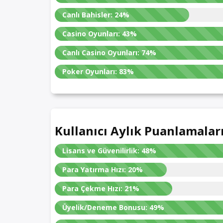
Canlı Bahisler:
24%
Casino Oyunları:
43%
Canlı Casino Oyunları:
74%
Poker Oyunları:
83%
Kullanıcı Aylık Puanlamalar
Lisans ve Güvenilirlik:
48%
Para Yatırma Hızı:
20%
Para Çekme Hızı:
21%
Üyelik/Deneme Bonusu:
49%