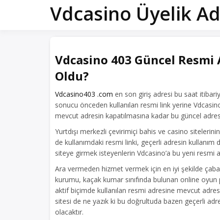
Skip
Vdcasino Üyelik Ad
to
content
Vdcasino 403 Güncel Resmi A
Oldu?
Vdcasino403 .com
en son giriş adresi bu saat itibariy
sonucu önceden kullanılan resmi link yerine Vdcasino 40
mevcut adresin kapatılmasına kadar bu güncel adres
Yurtdışı merkezli çevirimiçi bahis ve casino sitelerini
de kullanımdaki resmi linki, geçerli adresin kullan
siteye girmek isteyenlerin Vdcasino’a bu yeni resmi 
Ara vermeden hizmet vermek için en iyi şekilde çaba
kurumu, kaçak kumar sınıfında bulunan online oyun
aktif biçimde kullanılan resmi adresine mevcut adresi
sitesi de ne yazık ki bu doğrultuda bazen geçerli adre
olacaktır.