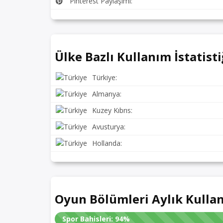
Pinterest Paylaşımı:
Ülke Bazlı Kullanım İstatisti
Türkiye:
Almanya:
Kuzey Kıbrıs:
Avusturya:
Hollanda:
Oyun Bölümleri Aylık Kulla
Spor Bahisleri:
94%