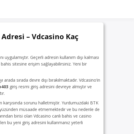
 Adresi – Vdcasino Kaç
rını uygulamıştır. Geçerli adresin kullanım dışı kalması
ahis sitesine erişim sağlayabilirsiniz. Yeni bir
ayı arada sırada devre dışı bırakılmaktadır. Vdcasino’in
o403
giriş resmi giriş adresini devreye almıştır ve
ır.
um karşısında sorunu halletmiştir. Yurdumuzdaki BTK
lar yüzünden müsaade etmemektedir ve bu nedenle de
rından birisi olan Vdcasino canlı bahis ve casino
en bu yeni giriş adresini kullanmanız yeterli