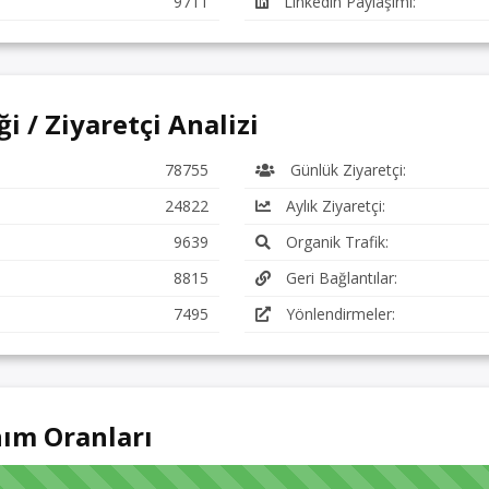
9711
Linkedin Paylaşımı:
ği / Ziyaretçi Analizi
78755
Günlük Ziyaretçi:
24822
Aylık Ziyaretçi:
9639
Organik Trafik:
8815
Geri Bağlantılar:
7495
Yönlendirmeler:
nım Oranları