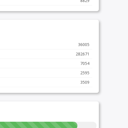
8829
36005
282671
7054
2595
3509