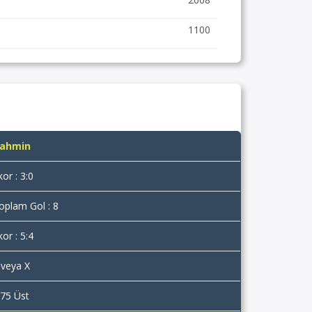
1100
ahmin
kor : 3:0
oplam Gol : 8
kor : 5:4
 veya X
.75 Üst