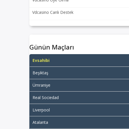
Vdcasino Canlı Destek
Günün Maçları
Evsahibi
Beşiktaş
Ümraniye
Real Sociedad
Liverpool
Atalanta