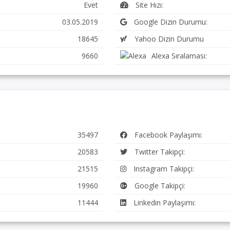
Evet
Site Hızı:
03.05.2019
Google Dizin Durumu:
18645
Yahoo Dizin Durumu
9660
Alexa Sıralaması:
i
35497
Facebook Paylaşımı:
20583
Twitter Takipçi:
21515
Instagram Takipçi:
19960
Google Takipçi:
11444
Linkedin Paylaşımı: