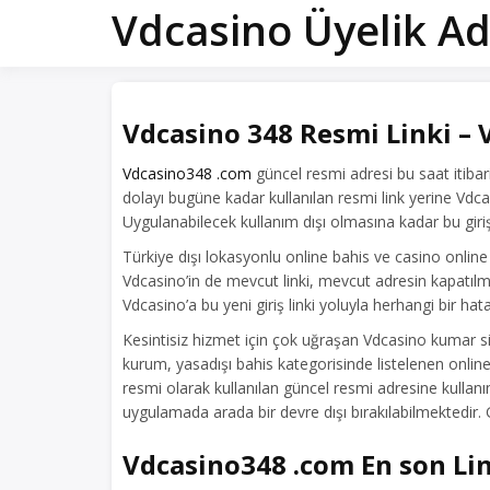
Skip
Vdcasino Üyelik Ad
to
content
Vdcasino 348 Resmi Linki – 
Vdcasino348 .com
güncel resmi adresi bu saat itibar
dolayı bugüne kadar kullanılan resmi link yerine Vdc
Uygulanabilecek kullanım dışı olmasına kadar bu giri
Türkiye dışı lokasyonlu online bahis ve casino onlin
Vdcasino’in de mevcut linki, mevcut adresin kapatı
Vdcasino’a bu yeni giriş linki yoluyla herhangi bir ha
Kesintisiz hizmet için çok uğraşan Vdcasino kumar sit
kurum, yasadışı bahis kategorisinde listelenen onli
resmi olarak kullanılan güncel resmi adresine kullanım
uygulamada arada bir devre dışı bırakılabilmektedir. 
Vdcasino348 .com En son Lin