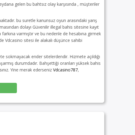
eydana gelen bu bahtsız olay karşısında , müşteriler
maktadır. bu suretle kanunsuz oyun arasındaki yarış
masından dolayı Güvenilir illegal bahis sitesine kayıt
n farkına varmıştır ve bu nedenle de hesabına girmek
e Vdcasino sitesi ile alakalı düşünce sahibi
e sokmayacak ender sitelerdendir. Hizmete açıldığı
şarmış durumdadır. Bahşettiği oranları yüksek bahis
ksınız. Yine merak ederseniz
Vdcasino787
,