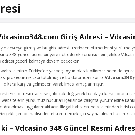
resi
Vdcasino348.com Giriş Adresi – Vdcasin
iyle devreye girmiş ve bu giriş adresi üzerinden hizmetlerini yürütme 
asino 348 güncel adres bir yere not ederek sorunsuz bir şekilde Vdcasin
ş adresi geçerli kalmaya devam edecektir.
e websitelerinin Türkiye’de yasadışı oyun olarak bilinmesinden dolayı 
lması prosedürüne tabi tutulmuş ve bu durumdan sonra
Vdcasino348
g
ta ile karşı karşıya gelmeden varabilmesi amaçlanmıştır.
esi en son resmi adrese çabucak değişerek bu olaya karşı soruna çare ü
ne websitelerin yurdumuz hudutları içerisinde çalışma yürütmesine kan
 dışı olması uygulanmaktadır. İllegal bahis online sitelerinden birisi o
Gerçekleşen bu hadiseden etkilenmemek için yayına alınan bu direkt adr
ki – Vdcasino 348 Güncel Resmi Adres