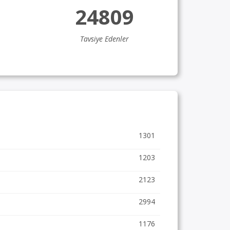
24809
Tavsiye Edenler
1301
1203
2123
2994
1176