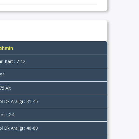
ahmin
rı Kart : 7-12
S1
75 Alt
l Dk Aralığı : 31-45
or : 2:4
l Dk Aralığı : 46-60