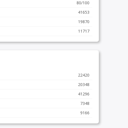
80/100
41653
19870
11717
22420
20348
41296
7348
9166