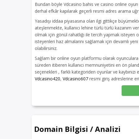
Bundan böyle Vdcasino bahis ve casino online oyun
derhal efkâr kapılarak geçerli resmi adres arama uğr
Yasadışı iddaa piyasasına olan ilgi gittikçe büyümek
ateşlenmekte, kullanıcı lehine türlü türlü kazanım veri
olmak için gönül rahatlığı ile tercih yapmak isteye
isteyenleri haz almalarını sağlamak için devamlı yeni 
olabilirsiniz.
Sağlam bir online oyun platformu olarak oyunculara
süreden itiberen kullanıcı memnuniyetini en ön plan
seçenekleri , farklı kategoriden oyunlar ve kaybınız
Vdcasino420
,
Vdcasino607
resmi giriş adreslerine eriş
Domain Bilgisi / Analizi