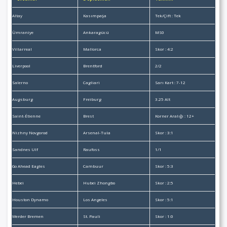
Altay
Kasımpaşa
Tek/Çift : Tek
Ümraniye
Ankaragücü
MS0
Villarreal
Mallorca
Skor : 4:2
Liverpool
Brentford
2/2
Salerno
Cagliari
Sarı Kart : 7-12
Augsburg
Freiburg
3.25 Alt
Saint-Étienne
Brest
Korner Aralığı : 12+
Nizhny Novgorod
Arsenal-Tula
Skor : 3:1
Sandnes Ulf
Raufoss
1/1
Go Ahead Eagles
Cambuur
Skor : 5:3
Hebei
Hubei Zhongbo
Skor : 2:5
Houston Dynamo
Los Angeles
Skor : 5:1
Werder Bremen
St. Pauli
Skor : 1:0