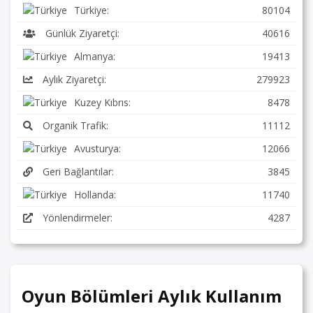
Türkiye:
80104
Günlük Ziyaretçi:
40616
Almanya:
19413
Aylık Ziyaretçi:
279923
Kuzey Kıbrıs:
8478
Organik Trafik:
11112
Avusturya:
12066
Geri Bağlantılar:
3845
Hollanda:
11740
Yönlendirmeler:
4287
Oyun Bölümleri Aylık Kullanım