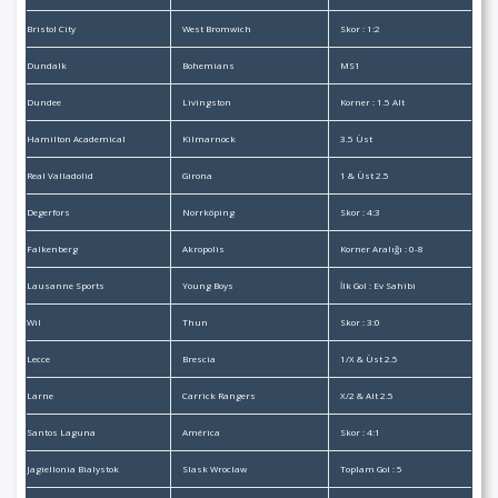
Bristol City
West Bromwich
Skor : 1:2
Dundalk
Bohemians
MS1
Dundee
Livingston
Korner : 1.5 Alt
Hamilton Academical
Kilmarnock
3.5 Üst
Real Valladolid
Girona
1 & Üst 2.5
Degerfors
Norrköping
Skor : 4:3
Falkenberg
Akropolis
Korner Aralığı : 0-8
Lausanne Sports
Young Boys
İlk Gol : Ev Sahibi
Wil
Thun
Skor : 3:0
Lecce
Brescia
1/X & Üst 2.5
Larne
Carrick Rangers
X/2 & Alt 2.5
Santos Laguna
América
Skor : 4:1
Jagiellonia Bialystok
Slask Wroclaw
Toplam Gol : 5