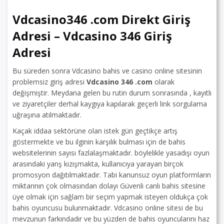
Vdcasino346 .com Direkt Giriş
Adresi – Vdcasino 346 Giriş
Adresi
Bu süreden sonra Vdcasino bahis ve casino online sitesinin
problemsiz giriş adresi
Vdcasino 346 .com
olarak
değişmiştir. Meydana gelen bu rutin durum sonrasında , kayıtlı
ve ziyaretçiler derhal kaygıya kapılarak geçerli link sorgulama
uğraşına atılmaktadır.
Kaçak iddaa sektörüne olan istek gün geçtikçe artış
göstermekte ve bu ilginin karşılık bulması için de bahis
websitelerinin sayısı fazlalaşmaktadır. böylelikle yasadışı oyun
arasındaki yarış kızışmakta, kullanıcıya yarayan birçok
promosyon dağıtılmaktadır. Tabi kanunsuz oyun platformların
miktarının çok olmasından dolayı Güvenli canlı bahis sitesine
üye olmak için sağlam bir seçim yapmak isteyen oldukça çok
bahis oyuncusu bulunmaktadır. Vdcasino online sitesi de bu
mevzunun farkındadır ve bu yüzden de bahis oyuncularını haz