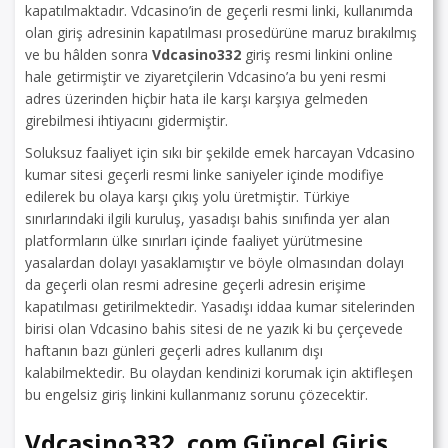
kapatılmaktadır. Vdcasino’in de geçerli resmi linki, kullanımda
olan giriş adresinin kapatılması prosedürüne maruz bırakılmış
ve bu hâlden sonra
Vdcasino332
giriş resmi linkini online
hale getirmiştir ve ziyaretçilerin Vdcasino’a bu yeni resmi
adres üzerinden hiçbir hata ile karşı karşıya gelmeden
girebilmesi ihtiyacını gidermiştir.
Soluksuz faaliyet için sıkı bir şekilde emek harcayan Vdcasino
kumar sitesi geçerli resmi linke saniyeler içinde modifiye
edilerek bu olaya karşı çıkış yolu üretmiştir. Türkiye
sınırlarındaki ilgili kuruluş, yasadışı bahis sınıfında yer alan
platformların ülke sınırları içinde faaliyet yürütmesine
yasalardan dolayı yasaklamıştır ve böyle olmasından dolayı
da geçerli olan resmi adresine geçerli adresin erişime
kapatılması getirilmektedir. Yasadışı iddaa kumar sitelerinden
birisi olan Vdcasino bahis sitesi de ne yazık ki bu çerçevede
haftanın bazı günleri geçerli adres kullanım dışı
kalabilmektedir. Bu olaydan kendinizi korumak için aktifleşen
bu engelsiz giriş linkini kullanmanız sorunu çözecektir.
Vdcasino332 .com Güncel Giriş