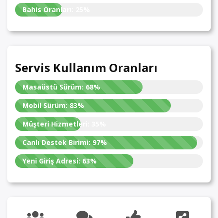
Bahis Oranları:
25%
Servis Kullanım Oranları
Masaüstü Sürüm:
68%
Mobil Sürüm:
83%
Müşteri Hizmetleri:
35%
Canlı Destek Birimi:
97%
Yeni Giriş Adresi:
63%