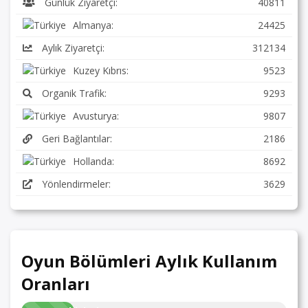
Günlük Ziyaretçi:
40811
Almanya:
24425
Aylık Ziyaretçi:
312134
Kuzey Kıbrıs:
9523
Organik Trafik:
9293
Avusturya:
9807
Geri Bağlantılar:
2186
Hollanda:
8692
Yönlendirmeler:
3629
Oyun Bölümleri Aylık Kullanım
Oranları