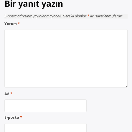
Bir yanıt yazın
E-posta adresiniz yayınlanmayacak.
Gerekli alanlar
*
ile işaretlenmişlerdir
Yorum
*
Ad
*
E-posta
*