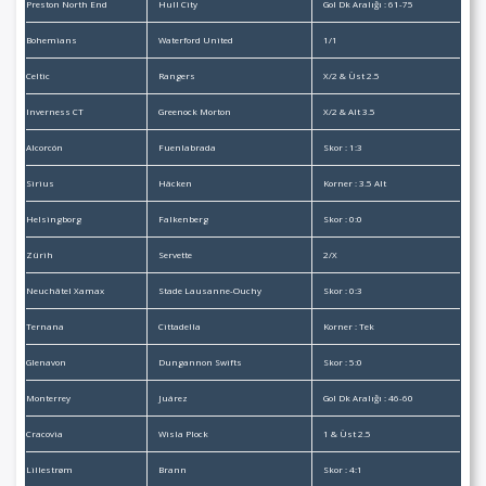
Preston North End
Hull City
Gol Dk Aralığı : 61-75
Bohemians
Waterford United
1/1
Celtic
Rangers
X/2 & Üst 2.5
Inverness CT
Greenock Morton
X/2 & Alt 3.5
Alcorcón
Fuenlabrada
Skor : 1:3
Sirius
Häcken
Korner : 3.5 Alt
Helsingborg
Falkenberg
Skor : 0:0
Zürih
Servette
2/X
Neuchâtel Xamax
Stade Lausanne-Ouchy
Skor : 0:3
Ternana
Cittadella
Korner : Tek
Glenavon
Dungannon Swifts
Skor : 5:0
Monterrey
Juárez
Gol Dk Aralığı : 46-60
Cracovia
Wisla Plock
1 & Üst 2.5
Lillestrøm
Brann
Skor : 4:1