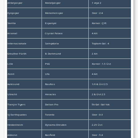
Antalyaspor
Malatyaspor
1 veya 2
Eyüpspor
Menemenspor
Skor : 2:4
Sevilla
Espanyol
Korner : Çift
Arsenal
Crystal Palace
4 Alt
Internazionale
Sampdoria
Toplam Gol : 4
Greuther Fürth
B. Dortmund
2 Alt
Lille
PSG
Korner : 1.5 Üst
Zenit
Ufa
4 Alt
Aalesund
Raufoss
1/X & Üst 2.5
Utrecht
Heracles
2 & Üst 2.5
Tianjin Tigers
Dalian Pro
İlk Gol : Gol Yok
SJ Earthquakes
Toronto
Skor : 0:3
Heidenheim
Dynamo Dresden
2.25 Üst
Aldosivi
Banfield
Skor : 5:4