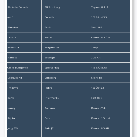
Rheindorf Altach
RB Salzburg
Toplam Gol : 7
Anif
Dornbirn
1/2 & Üst 3.5
Sérésien
Genk
Skor : 0:0
Deinze
RWDM
Korner : 0.5 Üst
Atlético GO
Bragantino
1 veya 2
Náutico
Botafogo
2.25 Alt
Ceské Budejovice
Sparta Prag
1/2 & Üst 3.5
Midtjylland
Silkeborg
Skor : 4:1
Hvidovre
Hobro
1 & Üst 2.5
KuPS
Inter Turku
3.25 Üst
Nancy
Sochaux
Korner : Tek
Rijeka
Gorica
Korner : 1.5 Üst
Jong PSV
Roda JC
Korner : 0.5 Alt