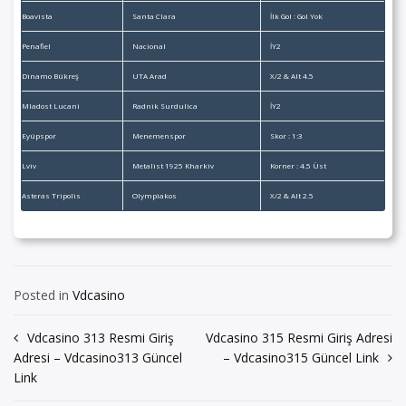
Boavista
Santa Clara
İlk Gol : Gol Yok
Penafiel
Nacional
İY2
Dinamo Bükreş
UTA Arad
X/2 & Alt 4.5
Mladost Lucani
Radnik Surdulica
İY2
Eyüpspor
Menemenspor
Skor : 1:3
Lviv
Metalist 1925 Kharkiv
Korner : 4.5 Üst
Asteras Tripolis
Olympiakos
X/2 & Alt 2.5
Posted in
Vdcasino
Yazı
Vdcasino 313 Resmi Giriş
Vdcasino 315 Resmi Giriş Adresi
Adresi – Vdcasino313 Güncel
– Vdcasino315 Güncel Link
gezinmesi
Link