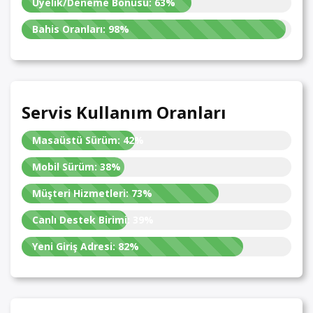
Üyelik/Deneme Bonusu:
63%
Bahis Oranları:
98%
Servis Kullanım Oranları
Masaüstü Sürüm:
42%
Mobil Sürüm:
38%
Müşteri Hizmetleri:
73%
Canlı Destek Birimi:
39%
Yeni Giriş Adresi:
82%