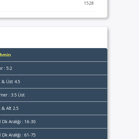
1528
hmin
r : 5:2
 & Üst 4.5
ner : 3.5 Üst
 & Alt 2.5
 Dk Aralığı : 16-30
 Dk Aralığı : 61-75