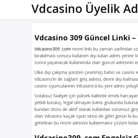
Skip
Vdcasino Üyelik Ad
to
content
Vdcasino 309 Güncel Linki –
Vdcasino309 .com
resmi linki bu zaman zarfından so
bırakılması sonucu kullanım dışı kalan adres yerine 
sonra yaşanacak kullanımda olan güncel adresinin en
Ülke dışı çalışma yürüten çevirimiçi bahis ve casino 
Vdcasino’in de sağlam giriş adresi, devre dışı kal
casino oyuncularının Vdcasino’a bu yeni adres yoluyla
Soluksuz faaliyet için yüksek kalitede emek harcayan
yetkili kuruluş, legal olmayan bahis grubunda bulun
bundan ötürü de aktif olarak kullanılan sorunsuz giri
olan Vdcasino kaçak oyun sitesi de gelin görün ki b
getirilean bu resmi adresini kullanmanız çözüm bulac
Vdcasino309 .com Engelsiz G