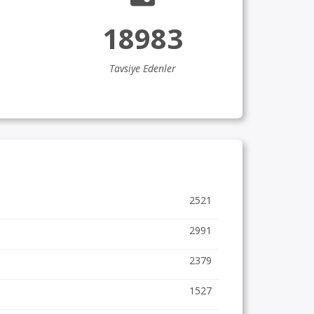
18983
Tavsiye Edenler
2521
2991
2379
1527