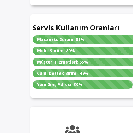
Servis Kullanım Oranları
Masaüstü Sürüm:
81%
Mobil Sürüm:
80%
Müşteri Hizmetleri:
65%
Canlı Destek Birimi:
49%
Yeni Giriş Adresi:
30%