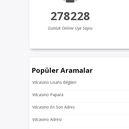
278228
Günlük Online Üye Sayısı
Popüler Aramalar
Vdcasino Lisans Bilgileri
Vdcasino Papara
Vdcasino En Son Adres
Vdcasino Adresi