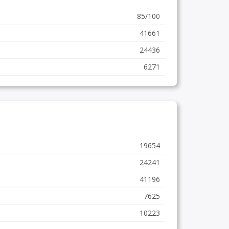
85/100
41661
24436
6271
19654
24241
41196
7625
10223