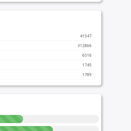
41547
312866
6516
1745
1789