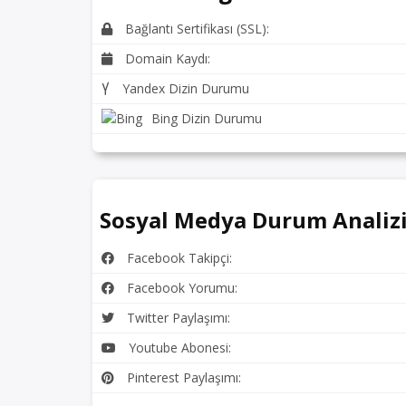
Bağlantı Sertifikası (SSL):
Domain Kaydı:
Yandex Dizin Durumu
Bing Dizin Durumu
Sosyal Medya Durum Analiz
Facebook Takipçi:
Facebook Yorumu:
Twitter Paylaşımı:
Youtube Abonesi:
Pinterest Paylaşımı: