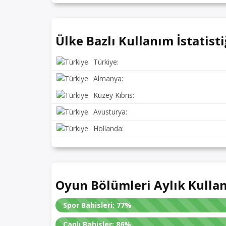
Ülke Bazlı Kullanım İstatisti
Türkiye:
Almanya:
Kuzey Kıbrıs:
Avusturya:
Hollanda:
Oyun Bölümleri Aylık Kulla
Spor Bahisleri:
77%
Canlı Bahisler:
86%