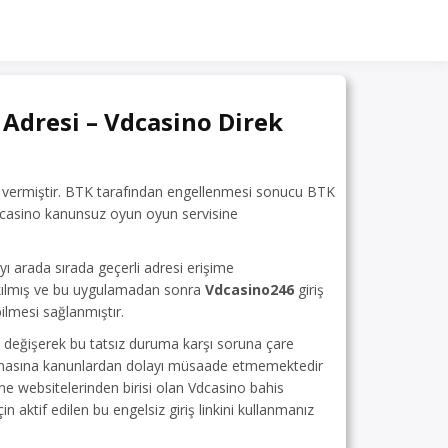
 Adresi – Vdcasino Direk
rarı vermiştir. BTK tarafından engellenmesi sonucu BTK
Vdcasino kanunsuz oyun oyun servisine
ı arada sırada geçerli adresi erişime
rakılmış ve bu uygulamadan sonra
Vdcasino246
giriş
ilmesi sağlanmıştır.
 değişerek bu tatsız duruma karşı soruna çare
ulunmasına kanunlardan dolayı müsaade etmemektedir
ne websitelerinden birisi olan Vdcasino bahis
ktif edilen bu engelsiz giriş linkini kullanmanız