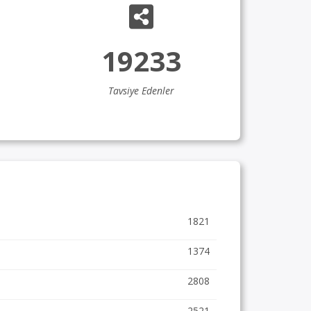
19233
Tavsiye Edenler
1821
1374
2808
2521