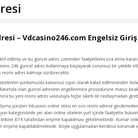
resi
resi – Vdcasino246.com Engelsiz Giriş
e aktif edilmiş ve bu güncel adres üzerinden faaliyetlerini icra etme ka
 Vdcasino 246 güncel adres kullanmaya başlayarak sorunsuz bir şekilde 
es resmi adres kalmayı sürdürecektir.
bsitelerinin yurdumuzda kanunsuz oyun olarak kabul edilmesinden dolay
, kullanımda olan güncel adresinin engellenmesi prosedürüne maruz bı
’a bu yeni resmi adres vasıtasıyla hiçbir sıkıntı ile rastlaşmadan gireb
lışma yürüten Vdcasino online sitesi en son resmi adrese gecikmeden
yun kategorisinde yer alan online sitelerin yurt içinde faaliyette b
 linkine BTK tarafından erişime kapatılması getirilmektedir. Kumar onli
rişime kapatılabilmektedir. Böyle uygulamadan kendinizi korumak için a