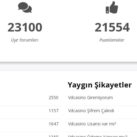
23100
21554
Üye Yorumları
Puanlamalar
Yaygın Şikayetler
2550
Vdcasino Giremiyorum
1157
Vdcasino Şifrem Çalındı
1647
Vdcasino Lisansı var mı?
1160
Vdcasino Ödeme Yapıyor mu?