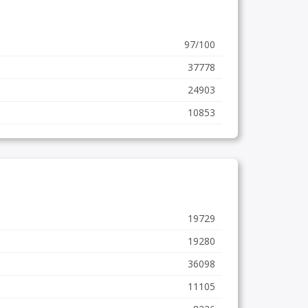
97/100
37778
24903
10853
19729
19280
36098
11105