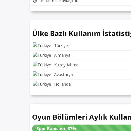
Pinterest Paylaşımı:
Ülke Bazlı Kullanım İstatisti
Türkiye:
Almanya:
Kuzey Kıbrıs:
Avusturya:
Hollanda:
Oyun Bölümleri Aylık Kulla
Spor Bahisleri:
87%