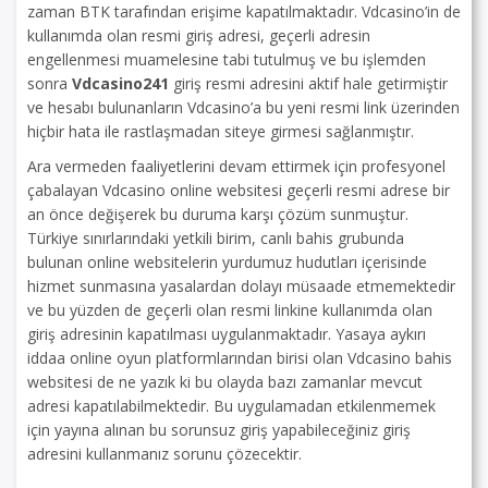
zaman BTK tarafından erişime kapatılmaktadır. Vdcasino’in de
kullanımda olan resmi giriş adresi, geçerli adresin
engellenmesi muamelesine tabi tutulmuş ve bu işlemden
sonra
Vdcasino241
giriş resmi adresini aktif hale getirmiştir
ve hesabı bulunanların Vdcasino’a bu yeni resmi link üzerinden
hiçbir hata ile rastlaşmadan siteye girmesi sağlanmıştır.
Ara vermeden faaliyetlerini devam ettirmek için profesyonel
çabalayan Vdcasino online websitesi geçerli resmi adrese bir
an önce değişerek bu duruma karşı çözüm sunmuştur.
Türkiye sınırlarındaki yetkili birim, canlı bahis grubunda
bulunan online websitelerin yurdumuz hudutları içerisinde
hizmet sunmasına yasalardan dolayı müsaade etmemektedir
ve bu yüzden de geçerli olan resmi linkine kullanımda olan
giriş adresinin kapatılması uygulanmaktadır. Yasaya aykırı
iddaa online oyun platformlarından birisi olan Vdcasino bahis
websitesi de ne yazık ki bu olayda bazı zamanlar mevcut
adresi kapatılabilmektedir. Bu uygulamadan etkilenmemek
için yayına alınan bu sorunsuz giriş yapabileceğiniz giriş
adresini kullanmanız sorunu çözecektir.