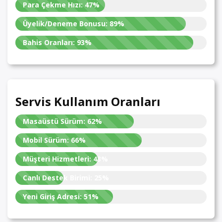
Para Çekme Hızı:
47%
Üyelik/Deneme Bonusu:
89%
Bahis Oranları:
93%
Servis Kullanım Oranları
Masaüstü Sürüm:
62%
Mobil Sürüm:
66%
Müşteri Hizmetleri:
43%
Canlı Destek Birimi:
25%
Yeni Giriş Adresi:
51%