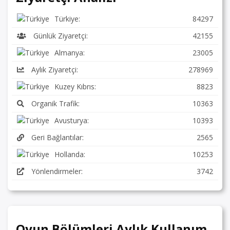
Türkiye:
84297
Günlük Ziyaretçi:
42155
Almanya:
23005
Aylık Ziyaretçi:
278969
Kuzey Kıbrıs:
8823
Organik Trafik:
10363
Avusturya:
10393
Geri Bağlantılar:
2565
Hollanda:
10253
Yönlendirmeler:
3742
Oyun Bölümleri Aylık Kullanım