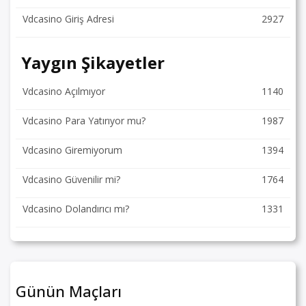
Vdcasino Giriş Adresi
2927
Yaygın Şikayetler
Vdcasino Açılmıyor
1140
Vdcasino Para Yatırıyor mu?
1987
Vdcasino Giremiyorum
1394
Vdcasino Güvenilir mi?
1764
Vdcasino Dolandırıcı mı?
1331
Günün Maçları