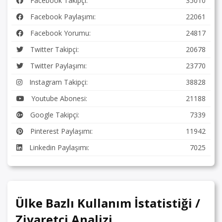
Facebook Takipçi:
35010
Facebook Paylaşımı:
22061
Facebook Yorumu:
24817
Twitter Takipçi:
20678
Twitter Paylaşımı:
23770
Instagram Takipçi:
38828
Youtube Abonesi:
21188
Google Takipçi:
7339
Pinterest Paylaşımı:
11942
Linkedin Paylaşımı:
7025
Ülke Bazlı Kullanım İstatistiği /
Ziyaretçi Analizi