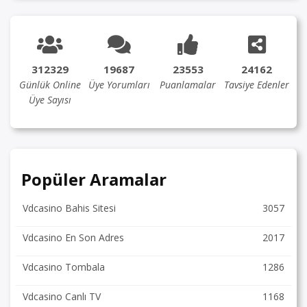
312329
19687
23553
24162
Günlük Online
Üye Yorumları
Puanlamalar
Tavsiye Edenler
Üye Sayısı
Popüler Aramalar
Vdcasino Bahis Sitesi
3057
Vdcasino En Son Adres
2017
Vdcasino Tombala
1286
Vdcasino Canlı TV
1168