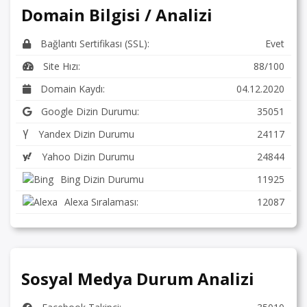
Domain Bilgisi / Analizi
Bağlantı Sertifikası (SSL):
Evet
Site Hızı:
88/100
Domain Kaydı:
04.12.2020
Google Dizin Durumu:
35051
Yandex Dizin Durumu
24117
Yahoo Dizin Durumu
24844
Bing Dizin Durumu
11925
Alexa Sıralaması:
12087
Sosyal Medya Durum Analizi