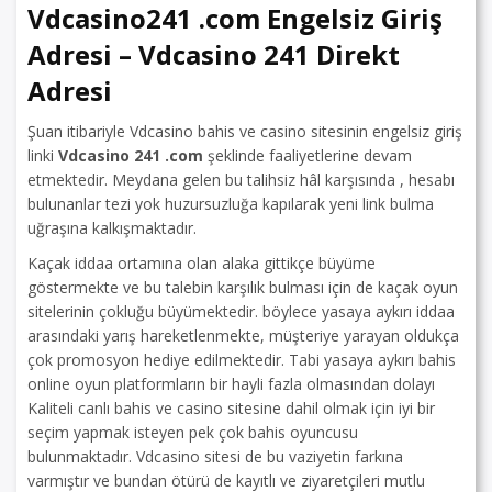
Vdcasino241 .com Engelsiz Giriş
Adresi – Vdcasino 241 Direkt
Adresi
Şuan itibariyle Vdcasino bahis ve casino sitesinin engelsiz giriş
linki
Vdcasino 241 .com
şeklinde faaliyetlerine devam
etmektedir. Meydana gelen bu talihsiz hâl karşısında , hesabı
bulunanlar tezi yok huzursuzluğa kapılarak yeni link bulma
uğraşına kalkışmaktadır.
Kaçak iddaa ortamına olan alaka gittikçe büyüme
göstermekte ve bu talebin karşılık bulması için de kaçak oyun
sitelerinin çokluğu büyümektedir. böylece yasaya aykırı iddaa
arasındaki yarış hareketlenmekte, müşteriye yarayan oldukça
çok promosyon hediye edilmektedir. Tabi yasaya aykırı bahis
online oyun platformların bir hayli fazla olmasından dolayı
Kaliteli canlı bahis ve casino sitesine dahil olmak için iyi bir
seçim yapmak isteyen pek çok bahis oyuncusu
bulunmaktadır. Vdcasino sitesi de bu vaziyetin farkına
varmıştır ve bundan ötürü de kayıtlı ve ziyaretçileri mutlu