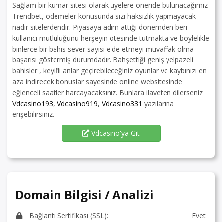
Sağlam bir kumar sitesi olarak üyelere öneride bulunacağımız
Trendbet, ödemeler konusunda sizi haksızlık yapmayacak
nadir sitelerdendir. Piyasaya adım attığı dönemden beri
kullanıcı mutluluğunu herşeyin ötesinde tutmakta ve böylelikle
binlerce bir bahis sever sayısı elde etmeyi muvaffak olma
başarısı göstermiş durumdadır. Bahşettiği geniş yelpazeli
bahisler , keyifli anlar geçirebileceğiniz oyunlar ve kaybınızı en
aza indirecek bonuslar sayesinde online websitesinde
eğlenceli saatler harcayacaksınız. Bunlara ilaveten dilerseniz
Vdcasino193
,
Vdcasino919
,
Vdcasino331
yazılarına
erişebilirsiniz.
Vdcasino'ya Git
Domain Bilgisi / Analizi
Bağlantı Sertifikası (SSL):
Evet