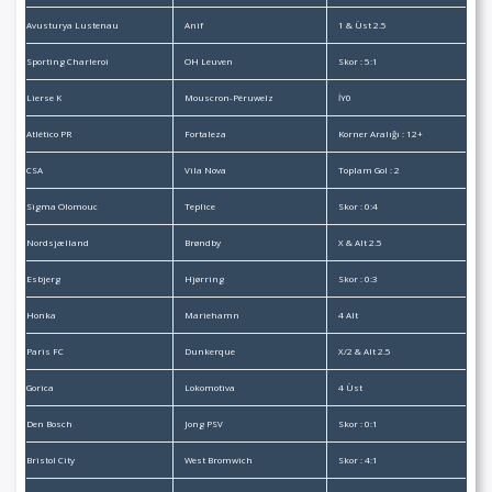
Avusturya Lustenau
Anif
1 & Üst 2.5
Sporting Charleroi
OH Leuven
Skor : 5:1
Lierse K
Mouscron-Péruwelz
İY0
Atlético PR
Fortaleza
Korner Aralığı : 12+
CSA
Vila Nova
Toplam Gol : 2
Sigma Olomouc
Teplice
Skor : 0:4
Nordsjælland
Brøndby
X & Alt 2.5
Esbjerg
Hjørring
Skor : 0:3
Honka
Mariehamn
4 Alt
Paris FC
Dunkerque
X/2 & Alt 2.5
Gorica
Lokomotiva
4 Üst
Den Bosch
Jong PSV
Skor : 0:1
Bristol City
West Bromwich
Skor : 4:1