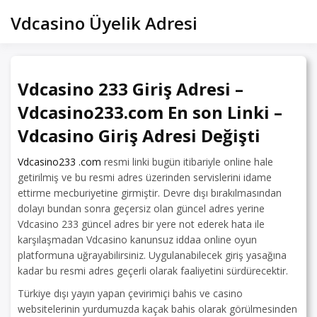
Skip
Vdcasino Üyelik Adresi
to
content
Vdcasino 233 Giriş Adresi –
Vdcasino233.com En son Linki –
Vdcasino Giriş Adresi Değişti
Vdcasino233 .com
resmi linki bugün itibariyle online hale
getirilmiş ve bu resmi adres üzerinden servislerini idame
ettirme mecburiyetine girmiştir. Devre dışı bırakılmasından
dolayı bundan sonra geçersiz olan güncel adres yerine
Vdcasino 233 güncel adres bir yere not ederek hata ile
karşılaşmadan Vdcasino kanunsuz iddaa online oyun
platformuna uğrayabilirsiniz. Uygulanabilecek giriş yasağına
kadar bu resmi adres geçerli olarak faaliyetini sürdürecektir.
Türkiye dışı yayın yapan çevirimiçi bahis ve casino
websitelerinin yurdumuzda kaçak bahis olarak görülmesinden