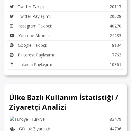
Twitter Takipçi:
20117
Twitter Paylaşımı:
20028
Instagram Takipçi:
40270
Youtube Abonesi:
24233
Google Takipçi:
8134
Pinterest Paylaşımı:
7763
Linkedin Paylaşımı:
10361
Ülke Bazlı Kullanım İstatistiği /
Ziyaretçi Analizi
Türkiye:
83479
Günlük Ziyaretçi:
44706