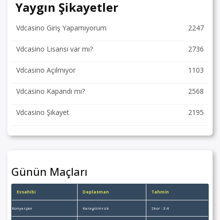
Yaygın Şikayetler
Vdcasino Giriş Yapamıyorum
2247
Vdcasino Lisansı var mı?
2736
Vdcasino Açılmıyor
1103
Vdcasino Kapandı mı?
2568
Vdcasino Şikayet
2195
Günün Maçları
Evsahibi
Deplasman
Tahmin
Konyaspor
Karagümrük
Skor : 3:4