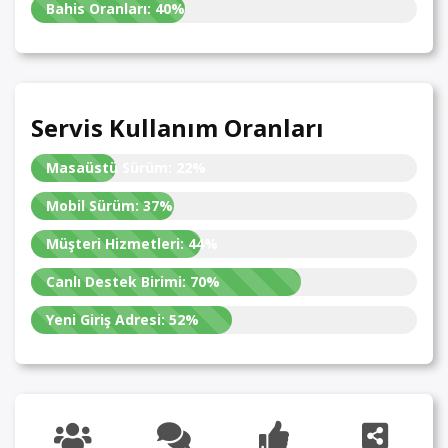
Bahis Oranları:
40%
Servis Kullanım Oranları
Masaüstü Sürüm:
22%
Mobil Sürüm:
37%
Müşteri Hizmetleri:
44%
Canlı Destek Birimi:
70%
Yeni Giriş Adresi:
52%