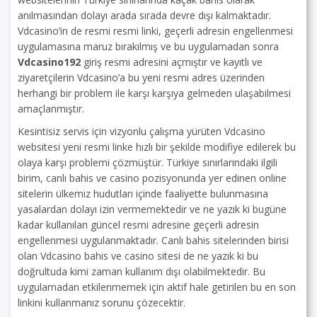
anılmasından dolayı arada sırada devre dışı kalmaktadır.
Vdcasino’in de resmi resmi linki, geçerli adresin engellenmesi
uygulamasına maruz bırakılmış ve bu uygulamadan sonra
Vdcasino192
giriş resmi adresini açmıştır ve kayıtlı ve
ziyaretçilerin Vdcasino’a bu yeni resmi adres üzerinden
herhangi bir problem ile karşı karşıya gelmeden ulaşabilmesi
amaçlanmıştır.
Kesintisiz servis için vizyonlu çalışma yürüten Vdcasino
websitesi yeni resmi linke hızlı bir şekilde modifiye edilerek bu
olaya karşı problemi çözmüştür. Türkiye sınırlarındaki ilgili
birim, canlı bahis ve casino pozisyonunda yer edinen online
sitelerin ülkemiz hudutları içinde faaliyette bulunmasına
yasalardan dolayı izin vermemektedir ve ne yazık ki bugüne
kadar kullanılan güncel resmi adresine geçerli adresin
engellenmesi uygulanmaktadır. Canlı bahis sitelerinden birisi
olan Vdcasino bahis ve casino sitesi de ne yazık ki bu
doğrultuda kimi zaman kullanım dışı olabilmektedir. Bu
uygulamadan etkilenmemek için aktif hale getirilen bu en son
linkini kullanmanız sorunu çözecektir.