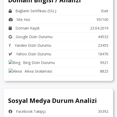
Bağlantı Sertifikası (SSL):
Evet
Site Hızı:
95/100
Domain Kaydı:
23.04.2019
Google Dizin Durumu:
44532
Yandex Dizin Durumu
23455
Yahoo Dizin Durumu
18470
Bing Dizin Durumu
9921
Alexa Sıralaması:
8825
Sosyal Medya Durum Analizi
Facebook Takipçi:
35392