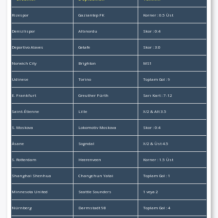
Rizespor
Gaziantep FK
Korner : 0.5 Üst
Denizlispor
Altınordu
Skor : 0:4
Deportivo Alaves
Getafe
Skor : 3:0
Norwich City
Brighton
MS1
Udinese
Torino
Toplam Gol : 9
E. Frankfurt
Greuther Fürth
Sarı Kart : 7-12
Saint-Étienne
Lille
X/2 & Alt 3.5
S. Moskova
Lokomotiv Moskova
Skor : 0:4
Åsane
Sogndal
X/2 & Üst 4.5
S. Rotterdam
Heerenveen
Korner : 1.5 Üst
Shanghai Shenhua
Changchun Yatai
Toplam Gol : 1
Minnesota United
Seattle Sounders
1 veya 2
Nürnberg
Darmstadt 98
Toplam Gol : 4