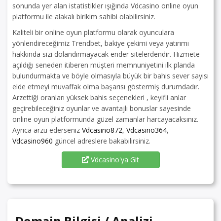
sonunda yer alan istatistikler ışığında Vdcasino online oyun
platformu ile alakalı birikim sahibi olabilirsiniz.
Kaliteli bir online oyun platformu olarak oyunculara
yönlendireceğimiz Trendbet, bakiye çekimi veya yatırımı
hakkında sizi dolandırmayacak ender sitelerdendir. Hizmete
açıldığı seneden itiberen müşteri memnuniyetini ilk planda
bulundurmakta ve böyle olmasıyla büyük bir bahis sever sayısı
elde etmeyi muvaffak olma başarısı göstermiş durumdadır.
Arzettiği oranları yüksek bahis seçenekleri , keyifli anlar
geçirebileceğiniz oyunlar ve avantajlı bonuslar sayesinde
online oyun platformunda güzel zamanlar harcayacaksınız.
Ayrıca arzu ederseniz
Vdcasino872
,
Vdcasino364
,
Vdcasino960
güncel adreslere bakabilirsiniz.
Vdcasino'ya Git
Domain Bilgisi / Analizi