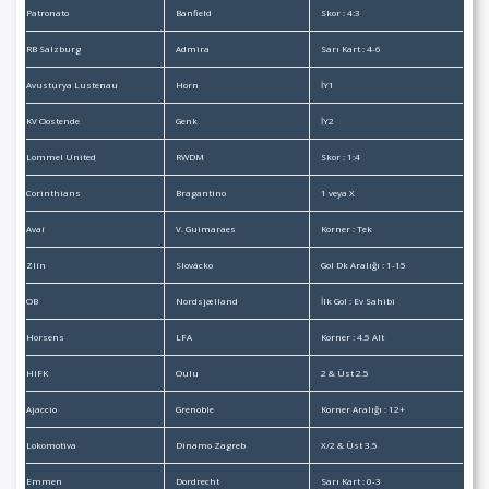
Patronato
Banfield
Skor : 4:3
RB Salzburg
Admira
Sarı Kart : 4-6
Avusturya Lustenau
Horn
İY1
KV Oostende
Genk
İY2
Lommel United
RWDM
Skor : 1:4
Corinthians
Bragantino
1 veya X
Avaí
V. Guimaraes
Korner : Tek
Zlín
Slovácko
Gol Dk Aralığı : 1-15
OB
Nordsjælland
İlk Gol : Ev Sahibi
Horsens
LFA
Korner : 4.5 Alt
HIFK
Oulu
2 & Üst 2.5
Ajaccio
Grenoble
Korner Aralığı : 12+
Lokomotiva
Dinamo Zagreb
X/2 & Üst 3.5
Emmen
Dordrecht
Sarı Kart : 0-3