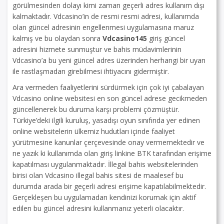
görülmesinden dolayı kimi zaman geçerli adres kullanım dışı
kalmaktadır. Vdcasino’in de resmi resmi adresi, kullanımda
olan güncel adresinin engellenmesi uygulamasına maruz
kalmış ve bu olaydan sonra
Vdcasino145
giriş güncel
adresini hizmete sunmuştur ve bahis müdavimlerinin
Vdcasino’a bu yeni güncel adres üzerinden herhangi bir uyarı
ile rastlaşmadan girebilmesi ihtiyacını gidermiştir.
Ara vermeden faaliyetlerini sürdürmek için çok iyi çabalayan
Vdcasino online websitesi en son güncel adrese gecikmeden
güncellenerek bu duruma karşı problemi çözmüştür.
Türkiye’deki ilgili kuruluş, yasadışı oyun sınıfında yer edinen
online websitelerin ülkemiz hudutları içinde faaliyet
yürütmesine kanunlar çerçevesinde onay vermemektedir ve
ne yazık ki kullanımda olan giriş linkine BTK tarafından erişime
kapatılması uygulanmaktadır. İllegal bahis websitelerinden
birisi olan Vdcasino illegal bahis sitesi de maalesef bu
durumda arada bir geçerli adresi erişime kapatılabilmektedir.
Gerçekleşen bu uygulamadan kendinizi korumak için aktif
edilen bu güncel adresini kullanmanız yeterli olacaktır.