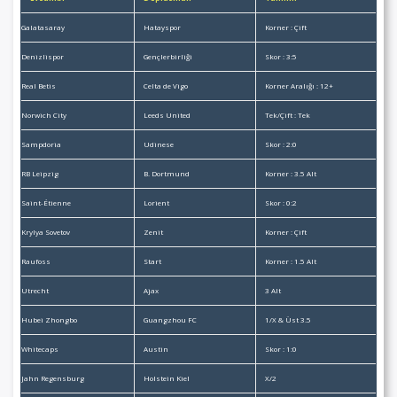
Galatasaray
Hatayspor
Korner : Çift
Denizlispor
Gençlerbirliği
Skor : 3:5
Real Betis
Celta de Vigo
Korner Aralığı : 12+
Norwich City
Leeds United
Tek/Çift : Tek
Sampdoria
Udinese
Skor : 2:0
RB Leipzig
B. Dortmund
Korner : 3.5 Alt
Saint-Étienne
Lorient
Skor : 0:2
Krylya Sovetov
Zenit
Korner : Çift
Raufoss
Start
Korner : 1.5 Alt
Utrecht
Ajax
3 Alt
Hubei Zhongbo
Guangzhou FC
1/X & Üst 3.5
Whitecaps
Austin
Skor : 1:0
Jahn Regensburg
Holstein Kiel
X/2