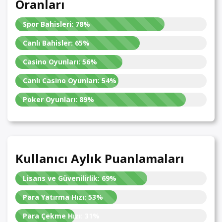
Oranları
Spor Bahisleri:
78%
Canlı Bahisler:
65%
Casino Oyunları:
56%
Canlı Casino Oyunları:
54%
Poker Oyunları:
89%
Kullanıcı Aylık Puanlamaları
Lisans ve Güvenilirlik:
69%
Para Yatırma Hızı:
53%
Para Çekme Hızı:
31%