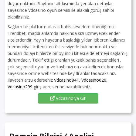
duyurmaktadır. Sayfanın alt kısmında yer alan detaylar
sayesinde Vdcasino oyun servisi ile alakalı görüş sahibi
olabilirsiniz.
Sağlam bir platform olarak bahis severlere önerdiğimiz
Trendbet, maddi anlamda hakkında sizi üzmeyecek ender
sitelerdendir. Yayın hayatına başladığı yıldan itiberen kullanıcı
memnuniyet kriterini en üst seviyede bulundurmakta ve
bundan dolayı binlerce bir oyuncu kitlesi elde etmeyi sağlamış
durumdadır. Teklif ettiği oranları yüksek bahis seçenekleri ,
çok seçenekli oyunlar ve kaybınızı en aza indirecek bonuslar
sayesinde online websitesinde keyifli anlar tadacaksınız.
İlaveten arzu ederseniz
Vdcasino841
,
Vdcasino626
,
Vdcasino299
giriş adreslerine bakabilirsiniz.
Vdcasino'ya Git
Domain Bilgisi / Analizi