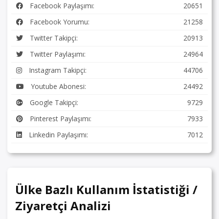
Facebook Paylaşımı:
20651
Facebook Yorumu:
21258
Twitter Takipçi:
20913
Twitter Paylaşımı:
24964
Instagram Takipçi:
44706
Youtube Abonesi:
24492
Google Takipçi:
9729
Pinterest Paylaşımı:
7933
Linkedin Paylaşımı:
7012
Ülke Bazlı Kullanım İstatistiği /
Ziyaretçi Analizi