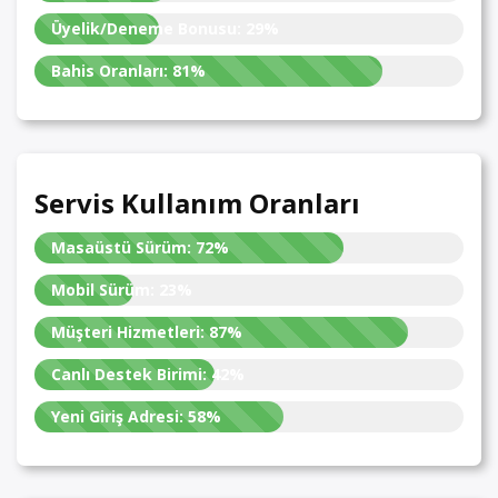
Üyelik/Deneme Bonusu:
29%
Bahis Oranları:
81%
Servis Kullanım Oranları
Masaüstü Sürüm:
72%
Mobil Sürüm:
23%
Müşteri Hizmetleri:
87%
Canlı Destek Birimi:
42%
Yeni Giriş Adresi:
58%