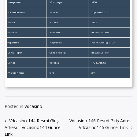
Haugesund
Vålerenga
MS0
Portimonense
Estoril
Toplam Gol : 7
Mafra
Porto II
MS2
Mioveni
Botoşani
İlk Gol : Gol Yok
Vojvodina
Napredak
Korner Aralığı : 12+
Denizlispor
Gençlerbirliği
İlk Gol : Gol Yok
Minai
Vorskla
1/2 & Alt 3.5
PAS Giannina
OFI
X/X
Posted in
Vdcasino
Yazı
Vdcasino 144 Resmi Giriş
Vdcasino 146 Resmi Giriş Adresi
Adresi – Vdcasino144 Güncel
– Vdcasino146 Güncel Link
gezinmesi
Link