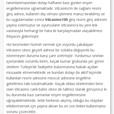
tanımlanmasından dolayı haftanın bazı günleri erişim
engellemesine uğramaktadır. Vdcasino’in de sağlam resmi
giriş adresi, kullanım dışı olması işlemine maruz bırakılmış ve
bu uygulamadan sonra
Vdcasino100
giriş resmi giriş adresini
yayına sokmuştur ve oyuncuların Vdcasino’a bu yeni link
vasıtasıyla herhangi bir hata ile karşılaşmadan ulaşabilmesi
ihtiyacını gidermiştir.
Hız kesmeden hizmet vermek için vizyonlu çabalayan
Vdcasino sitesi geçerli adrese bir solukta değişerek bu
istenmeyen duruma karşı çare üretmiştir. Yurdumuz sınırları
içerisindeki sorumlu birim, kaçak kumar grubunda yer gören
sitelerin Türkiye’de faaliyette bulunmasına hukuki açıdan
müsaade etmemektedir ve bundan dolayı da aktif biçimde
kullanılan resmi adresine mevcut adresine engellme
getirilmesi tabi tutulmaktadır. Kaçak iddaa sitelerinden birisi
olan Vdcasino canlı bahis sitesi de talihsiz olarak görüyoruz ki
bu durumda bazı zamanlar erişim engellemesine
uğrayabilmektedir. Artık herkesin alışmış olduğu bu olaydan
etkilenmemek için yayına alınan bu en son linkini kullanmanız
sorunu çözecektir.