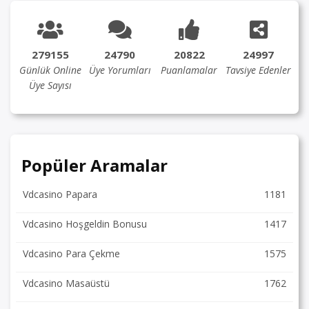
279155
24790
20822
24997
Günlük Online
Üye Yorumları
Puanlamalar
Tavsiye Edenler
Üye Sayısı
Popüler Aramalar
Vdcasino Papara
1181
Vdcasino Hoşgeldin Bonusu
1417
Vdcasino Para Çekme
1575
Vdcasino Masaüstü
1762