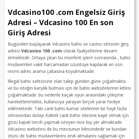
Vdcasino100 .com Engelsiz Giriş
Adresi – Vdcasino 100 En son
Giriş Adresi
Bugünden başlayarak Vdcasino bahis ve casino sitesinin giriş
adresi
Vdcasino 100 .com
olarak faaliyetlerine devam
etmektedir. Ortaya çıkan bu münferit işlem sonrasında , bahis
müdavimleri vakit harcamadan üzüntüye kapılarak en son
resmi adres arama çabasına koyulmaktadır.
İllegal bahis sektörüne olan talep günden güne çoğalmakta
ve bu isteğin karşılık bulması için de bahis websitelerinin kitlesi
çoğalmaktadır. bu nedenle kaçak oyun arasındaki çekişme
hareketlenmekte, kullanıcıya yarayan birçok yarar hediye
edilmektedir. Tabi canlı bahis kumar sitelerinin bir hayli fazla
olmasından dolayı Kaliteli canlı bahis sitesine kayıt olmak için
gözü kapalı tercih yapmak isteyen nice kişi yer almaktadır.
Vdcasino websitesi de bu mevzunun bilincindedir ve bundan
ötürü de bahis müdavimlerini zevk almalarını sağlamak için