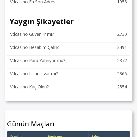
Vdcasino En Son Adres
1953
Yaygın Şikayetler
Vdcasino Güvenilir mi?
2730
Vdcasino Hesabım Çalındı
2491
Vdcasino Para Yatırıyor mu?
2372
Vdcasino Lisansı var mı?
2366
Vdcasino Kaç Oldu?
2554
Günün Maçları
Evsahibi
Deplasman
Tahmin