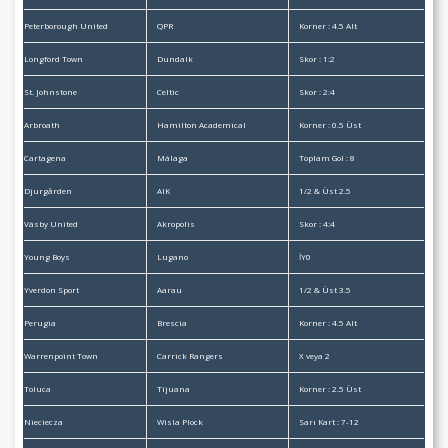
Peterborough United
QPR
Korner : 4.5 Alt
Longford Town
Dundalk
Skor : 1:2
St. Johnstone
Celtic
Skor : 2:4
Arbroath
Hamilton Academical
Korner : 0.5 Üst
Cartagena
Málaga
Toplam Gol : 8
Djurgården
AIK
1/2 & Üst 2.5
Väsby United
Akropolis
Skor : 4:4
Young Boys
Lugano
İY0
Yverdon Sport
Aarau
1/2 & Üst 3.5
Perugia
Brescia
Korner : 4.5 Alt
Warrenpoint Town
Carrick Rangers
X veya 2
Toluca
Tijuana
Korner : 2.5 Üst
Nieciecza
Wisla Plock
Sarı Kart : 7-12