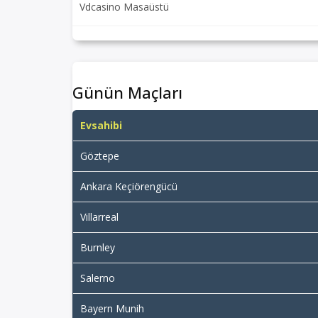
Vdcasino Masaüstü
Günün Maçları
Evsahibi
Göztepe
Ankara Keçiörengücü
Villarreal
Burnley
Salerno
Bayern Munih