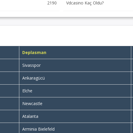
2190
Vdcasino Kaç Oldu?
Deplasman
Sivasspor
Ankaragücü
Elche
Newcastle
Atalanta
Arminia Bielefeld