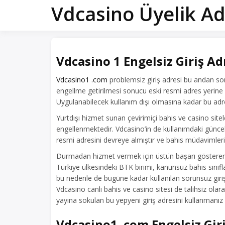
Skip
Vdcasino Üyelik Ad
to
content
Vdcasino 1 Engelsiz Giriş Ad
Vdcasino1 .com
problemsiz giriş adresi bu andan son
engellme getirilmesi sonucu eski resmi adres yerine 
Uygulanabilecek kullanım dışı olmasına kadar bu ad
Yurtdışı hizmet sunan çevirimiçi bahis ve casino site
engellenmektedir. Vdcasino’in de kullanımdaki günc
resmi adresini devreye almıştır ve bahis müdavimlerin
Durmadan hizmet vermek için üstün başarı gösterere
Türkiye ülkesindeki BTK birimi, kanunsuz bahis sınıf
bu nedenle de bugüne kadar kullanılan sorunsuz giriş
Vdcasino canlı bahis ve casino sitesi de talihsiz o
yayına sokulan bu yepyeni giriş adresini kullanmanız
Vdcasino1 .com Engelsiz Giri