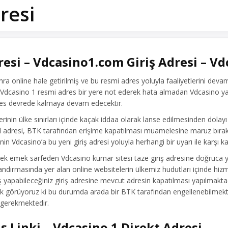
resi
resi – Vdcasino1.com Giriş Adresi – V
ra online hale getirilmiş ve bu resmi adres yoluyla faaliyetlerini dev
Vdcasino 1 resmi adres bir yere not ederek hata almadan Vdcasino yasa
res devrede kalmaya devam edecektir.
lerinin ülke sınırları içinde kaçak iddaa olarak lanse edilmesinden dola
el adresi, BTK tarafından erişime kapatılması muamelesine maruz bır
in Vdcasino’a bu yeni giriş adresi yoluyla herhangi bir uyarı ile karşı 
k emek sarfeden Vdcasino kumar sitesi taze giriş adresine doğruca ye
landırmasında yer alan online websitelerin ülkemiz hudutları içinde h
 yapabileceğiniz giriş adresine mevcut adresin kapatılması yapılmaktad
larak görüyoruz ki bu durumda arada bir BTK tarafından engellenebilme
 gerekmektedir.
ş Linki – Vdcasino 1 Direkt Adresi