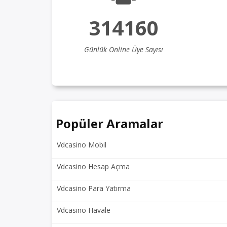
314160
Günlük Online Üye Sayısı
Popüler Aramalar
Vdcasino Mobil
Vdcasino Hesap Açma
Vdcasino Para Yatırma
Vdcasino Havale