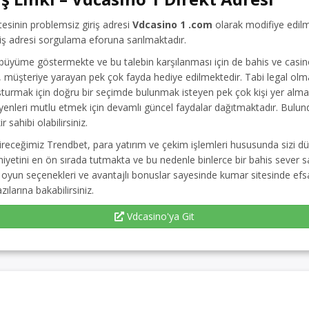
esinin problemsiz giriş adresi
Vdcasino 1 .com
olarak modifiye edilm
iş adresi sorgulama eforuna sarılmaktadır.
büyüme göstermekte ve bu talebin karşılanması için de bahis ve casino 
, müşteriye yarayan pek çok fayda hediye edilmektedir. Tabi legal olm
uşturmak için doğru bir seçimde bulunmak isteyen pek çok kişi yer alm
enleri mutlu etmek için devamlı güncel faydalar dağıtmaktadır. Bulundu
sahibi olabilirsiniz.
ireceğimiz Trendbet, para yatırım ve çekim işlemleri hususunda sizi dü
iyetini en ön sırada tutmakta ve bu nedenle binlerce bir bahis sever
ş oyun seçenekleri ve avantajlı bonuslar sayesinde kumar sitesinde efs
zılarına bakabilirsiniz.
Vdcasino'ya Git