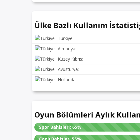
Ülke Bazlı Kullanım İstatisti
Türkiye:
Almanya:
Kuzey Kıbrıs:
Avusturya:
Hollanda:
Oyun Bölümleri Aylık Kulla
Spor Bahisleri:
65%
Canlı Bahisler:
55%