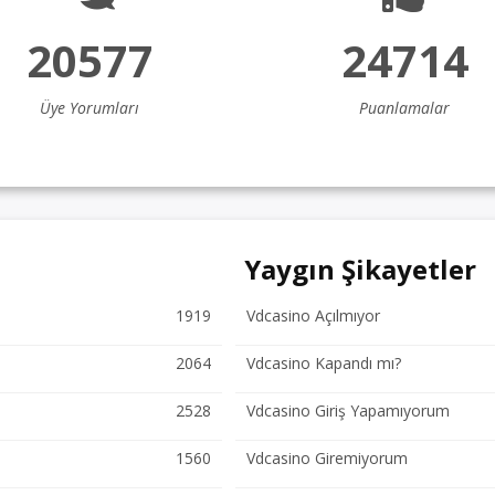
20577
24714
Üye Yorumları
Puanlamalar
Yaygın Şikayetler
1919
Vdcasino Açılmıyor
2064
Vdcasino Kapandı mı?
2528
Vdcasino Giriş Yapamıyorum
1560
Vdcasino Giremiyorum